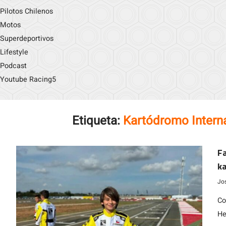
Pilotos Chilenos
Motos
Superdeportivos
Lifestyle
Podcast
Youtube Racing5
Etiqueta:
Kartódromo Intern
Fa
ka
Jo
Co
He