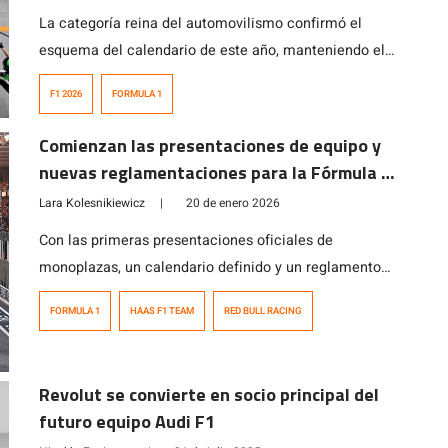
La categoría reina del automovilismo confirmó el
esquema del calendario de este año, manteniendo el
alcance global del campeonato, pero introduciendo
F1 2026
FORMULA 1
cambios clave en sedes y fechas para optimizar la
logística y reforzar su estrategia de sustentabilidad.
Comienzan las presentaciones de equipo y
nuevas reglamentaciones para la Fórmula 1
2026
Lara Kolesnikiewicz
|
20 de enero 2026
Con las primeras presentaciones oficiales de
monoplazas, un calendario definido y un reglamento
técnico que marcará un antes y un después, la
FORMULA 1
HAAS F1 TEAM
RED BULL RACING
Fórmula 1 comienza a delinear el escenario de la
temporada 2026, una de las más transformadoras de
su historia. Las primeras presentaciones rumbo a
Revolut se convierte en socio principal del
2026: Red Bull y Haas marcan el pulso La […]
futuro equipo Audi F1