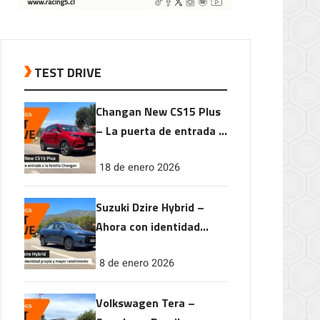
TEST DRIVE
Changan New CS15 Plus
– La puerta de entrada a
la familia Changan
18 de enero 2026
Suzuki Dzire Hybrid –
Ahora con identidad
propia y mayor
8 de enero 2026
rendimiento
Volkswagen Tera –