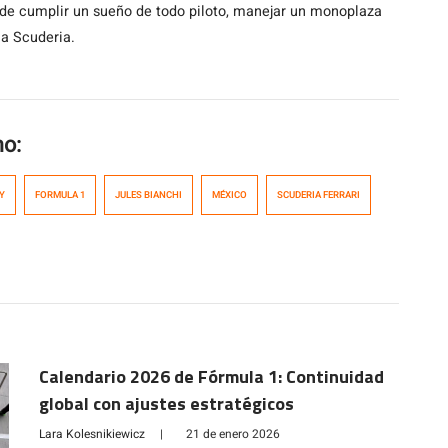
 de cumplir un sueño de todo piloto, manejar un monoplaza
la Scuderia.
mo:
Y
FORMULA 1
JULES BIANCHI
MÉXICO
SCUDERIA FERRARI
Calendario 2026 de Fórmula 1: Continuidad
global con ajustes estratégicos
Lara Kolesnikiewicz
|
21 de enero 2026