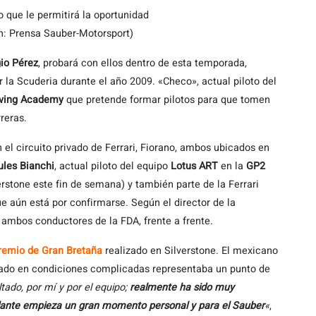
o que le permitirá la oportunidad
n: Prensa Sauber-Motorsport)
io Pérez
, probará con ellos dentro de esta temporada,
r la Scuderia durante el año 2009. «Checo», actual piloto del
riving Academy
que pretende formar pilotos para que tomen
reras.
el circuito privado de Ferrari, Fiorano, ambos ubicados en
ules Bianchi
, actual piloto del equipo
Lotus ART
en la
GP2
erstone este fin de semana) y también parte de la Ferrari
ue aún está por confirmarse. Según el director de la
 ambos conductores de la FDA, frente a frente.
remio de Gran Bretaña
realizado en Silverstone. El mexicano
ltado en condiciones complicadas representaba un punto de
tado, por mí y por el equipo;
realmente ha sido muy
elante empieza un gran momento personal y para el Sauber
«
,