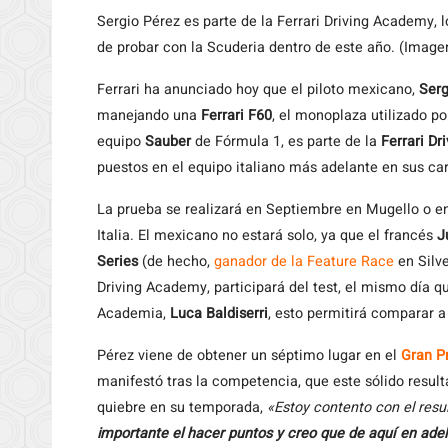
Sergio Pérez es parte de la Ferrari Driving Academy, l
de probar con la Scuderia dentro de este año. (Image
Ferrari
ha anunciado hoy que el piloto mexicano,
Serg
manejando una
Ferrari F60
, el monoplaza utilizado po
equipo
Sauber
de Fórmula 1, es parte de la
Ferrari D
puestos en el equipo italiano más adelante en sus car
La prueba se realizará en Septiembre en Mugello o en 
Italia. El mexicano no estará solo, ya que el francés
J
Series
(de hecho,
ganador de la Feature Race
en Silv
Driving Academy, participará del test, el mismo día q
Academia,
Luca Baldiserri
, esto permitirá comparar a
Pérez viene de obtener un séptimo lugar en el
Gran P
manifestó tras la competencia, que este sólido resu
quiebre en su temporada,
«Estoy contento con el resul
importante el hacer puntos y creo que de aquí en ad