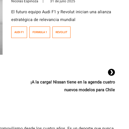
Nicolás Espinoza
|
31 de julio 2025
El futuro equipo Audi F1 y Revolut inician una alianza
estratégica de relevancia mundial
AUDI F1
FORMULA 1
REVOLUT
¡A la carga! Nissan tiene en la agenda cuatro
nuevos modelos para Chile
utomovilismo desde los cuatro años. Es un deporte que nunca