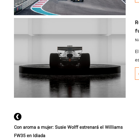
t
s
R
2
f
Ni
El
e
Con aroma a mujer: Susie Wolff estrenará el Williams
FW35 en Idiada