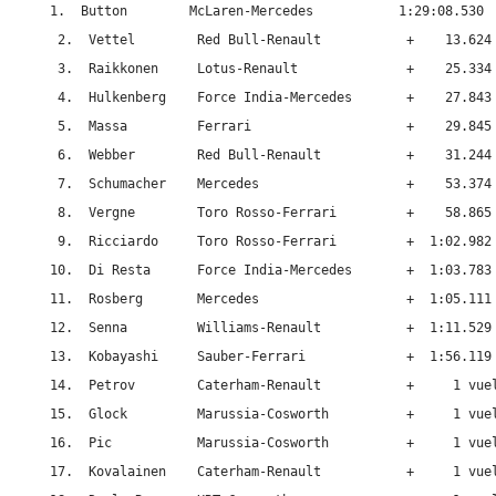
1.  Button        McLaren-Mercedes           1:29:08.530

 2.  Vettel        Red Bull-Renault           +    13.624

 3.  Raikkonen     Lotus-Renault              +    25.334

 4.  Hulkenberg    Force India-Mercedes       +    27.843

 5.  Massa         Ferrari                    +    29.845

 6.  Webber        Red Bull-Renault           +    31.244

 7.  Schumacher    Mercedes                   +    53.374

 8.  Vergne        Toro Rosso-Ferrari         +    58.865

 9.  Ricciardo     Toro Rosso-Ferrari         +  1:02.982

10.  Di Resta      Force India-Mercedes       +  1:03.783

11.  Rosberg       Mercedes                   +  1:05.111

12.  Senna         Williams-Renault           +  1:11.529

13.  Kobayashi     Sauber-Ferrari             +  1:56.119

14.  Petrov        Caterham-Renault           +     1 vuel
15.  Glock         Marussia-Cosworth          +     1 vuel
16.  Pic           Marussia-Cosworth          +     1 vuel
17.  Kovalainen    Caterham-Renault           +     1 vuel