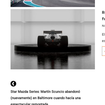
t
s
R
2
f
Ni
El
e
Star Mazda Series: Martín Scuncio abandonó
(nuevamente) en Baltimore cuando hacía una
espectacular remontada