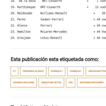
18.  De la Rosa    HRT-Cosworth               +     1 vuel
19. Karthikeyan   HRT-Cosworth                +    13 vuel
20. Maldonado     Williams-Renault                +    39 
21. Perez         Sauber-Ferrari                  + 44 vue
22. Alonso        Ferrari                         + 44 vue
23. Hamilton      McLaren-Mercedes                + 44 Vue
24. Grosjean      Lotus-Renault                   + 44 vu
Esta publicación esta etiquetada como:
F1
FERNANDO ALONSO
FORMULA 1
FORMULA1
JENSON BUTTO
ROMAIN GROSJEAN
SEBASTIAN VETTEL
SPA
SPA FRANCORCHAMPS