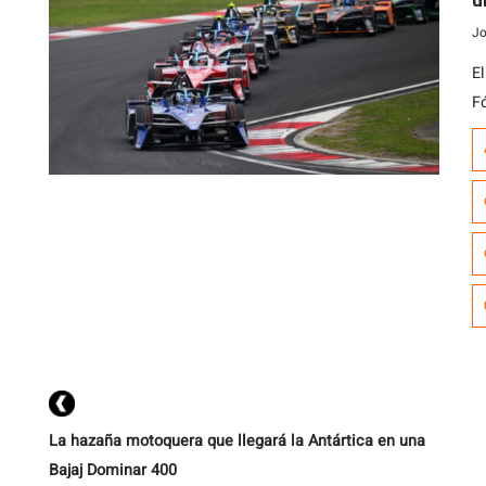
Jo
E
F
ca
c
2
3
di
La hazaña motoquera que llegará la Antártica en una
Bajaj Dominar 400