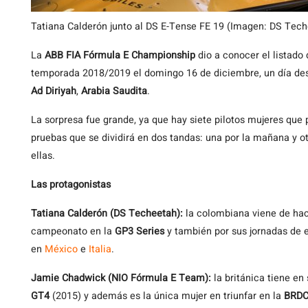
Tatiana Calderón junto al DS E-Tense FE 19 (Imagen: DS Tec
La
ABB FIA Fórmula E Championship
dio a conocer el listado 
temporada 2018/2019 el domingo 16 de diciembre, un día desp
Ad Diriyah
,
Arabia Saudita
.
La sorpresa fue grande, ya que hay siete pilotos mujeres que 
pruebas que se dividirá en dos tandas: una por la mañana y ot
ellas.
Las protagonistas
Tatiana Calderón (DS Techeetah):
la colombiana viene de hac
campeonato en la
GP3 Series
y también por sus jornadas de
en
México
e
Italia
.
Jamie Chadwick (NIO Fórmula E Team):
la británica tiene en 
GT4
(2015) y además es la única mujer en triunfar en la
BRDC 