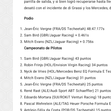
parrilla de salida, y si bien logró recuperarse hasta l
desató con el incidente de di Grassi y los Mercedes, d
Podio
Jean-Éric Vergne (FRA/DS Techeetah) 48:47.177s
Sam Bird (GBR/Jaguar Racing) + 0.461s
Mitch Evans (NZL/Jaguar Racing) + 0.756s
Campeonato de Pilotos
Sam Bird (GBR/Jaguar Racing) 43 puntos
Robin Frinjs (HOL/Envision Virgin Racing) 34 puntos
Nyck de Vries (HOL/Mercedes Benz EQ Formula E Te
Mitch Evans (NZL/Jaguar Racing) 31 puntos
Jean-Éric Vergne (FRA/DS Techeetah) 25 puntos
René Rast (ALE/Audi Sport ABT Schaeffler) 21 puntos
Edoardo Mortara (SUI/ROKiT Venturi Racing) 18 punt
Pascal Wehrelein (ALE/TAG Heuer Porsche Formula 
António Félix da Costa (POR/DS Techeetah) 15 punto