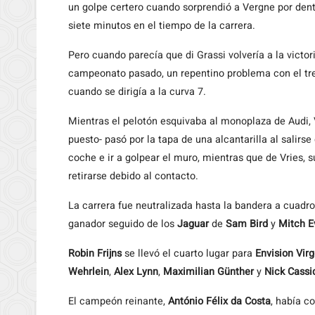
un golpe certero cuando sorprendió a Vergne por den
siete minutos en el tiempo de la carrera.
Pero cuando parecía que di Grassi volvería a la victo
campeonato pasado, un repentino problema con el tre
cuando se dirigía a la curva 7.
Mientras el pelotón esquivaba al monoplaza de Audi, 
puesto- pasó por la tapa de una alcantarilla al salirse
coche e ir a golpear el muro, mientras que de Vries,
retirarse debido al contacto.
La carrera fue neutralizada hasta la bandera a cuadr
ganador seguido de los
Jaguar
de
Sam Bird
y
Mitch E
Robin Frijns
se llevó el cuarto lugar para
Envision Virg
Wehrlein
,
Alex Lynn
,
Maximilian Günther
y
Nick Cassi
El campeón reinante,
António Félix da Costa
, había c