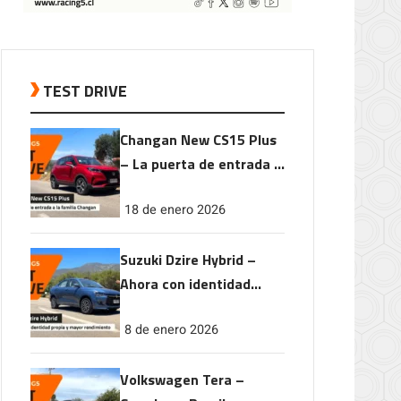
TEST DRIVE
Changan New CS15 Plus
– La puerta de entrada a
la familia Changan
18 de enero 2026
Suzuki Dzire Hybrid –
Ahora con identidad
propia y mayor
8 de enero 2026
rendimiento
Volkswagen Tera –