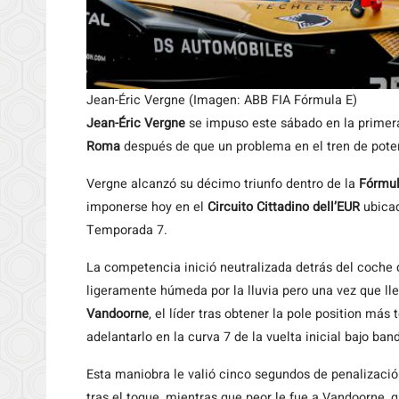
Jean-Éric Vergne (Imagen: ABB FIA Fórmula E)
Jean-Éric Vergne
se impuso este sábado en la primera
Roma
después de que un problema en el tren de poten
Vergne alcanzó su décimo triunfo dentro de la
Fórmul
imponerse hoy en el
Circuito Cittadino dell’EUR
ubicad
Temporada 7.
La competencia inició neutralizada detrás del coche 
ligeramente húmeda por la lluvia pero una vez que lle
Vandoorne
, el líder tras obtener la pole position más
adelantarlo en la curva 7 de la vuelta inicial bajo b
Esta maniobra le valió cinco segundos de penalizació
tras el toque, mientras que peor le fue a Vandoorne, q