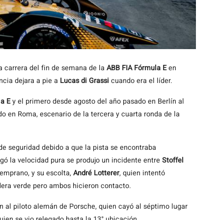
 carrera del fin de semana de la
ABB FIA Fórmula E
en
cia dejara a pie a
Lucas di Grassi
cuando era el líder.
a E
y el primero desde agosto del año pasado en Berlín al
o en Roma, escenario de la tercera y cuarta ronda de la
de seguridad debido a que la pista se encontraba
gó la velocidad pura se produjo un incidente entre
Stoffel
 temprano, y su escolta,
André Lotterer
, quien intentó
andera verde pero ambos hicieron contacto.
n al piloto alemán de Porsche, quien cayó al séptimo lugar
uien se vio relegado hasta la 13° ubicación.