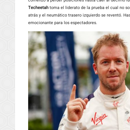
comenzó a perder posiciones hasta caer al décimo luga
Techeetah
toma el liderato de la prueba el cual no so
atrás y el neumático trasero izquierdo se reventó. Has
emocionante para los espectadores.