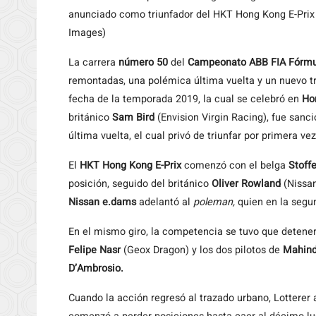
anunciado como triunfador del HKT Hong Kong E-Prix 
Images)
La carrera
número 50
del
Campeonato ABB FIA Fórmu
remontadas, una polémica última vuelta y un nuevo tr
fecha de la temporada 2019, la cual se celebró en
Ho
británico
Sam Bird
(Envision Virgin Racing), fue sanc
última vuelta, el cual privó de triunfar por primera v
El
HKT Hong Kong E-Prix
comenzó con el belga
Stoff
posición, seguido del británico
Oliver Rowland
(Nissan
Nissan e.dams
adelantó al
poleman,
quien en la segu
En el mismo giro, la competencia se tuvo que detener 
Felipe Nasr
(Geox Dragon) y los dos pilotos de
Mahind
D’Ambrosio.
Cuando la acción regresó al trazado urbano, Lotterer