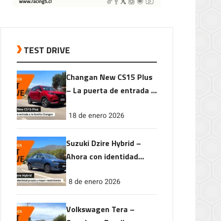
TEST DRIVE
Changan New CS15 Plus
– La puerta de entrada a
la familia Changan
18 de enero 2026
Suzuki Dzire Hybrid –
Ahora con identidad
propia y mayor
8 de enero 2026
rendimiento
Volkswagen Tera –