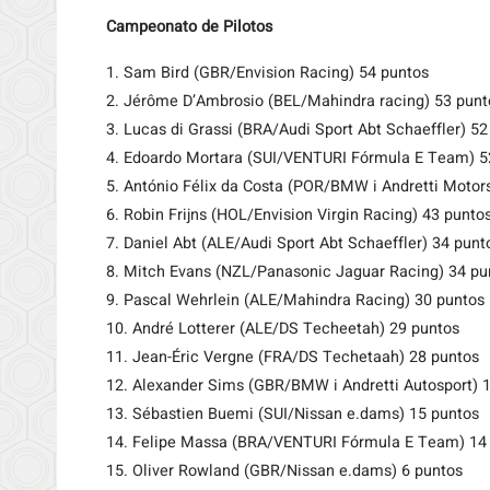
Campeonato de Pilotos
1. Sam Bird (GBR/Envision Racing) 54 puntos
2. Jérôme D’Ambrosio (BEL/Mahindra racing) 53 punt
3. Lucas di Grassi (BRA/Audi Sport Abt Schaeffler) 52
4. Edoardo Mortara (SUI/VENTURI Fórmula E Team) 5
5. António Félix da Costa (POR/BMW i Andretti Motor
6. Robin Frijns (HOL/Envision Virgin Racing) 43 punto
7. Daniel Abt (ALE/Audi Sport Abt Schaeffler) 34 punt
8. Mitch Evans (NZL/Panasonic Jaguar Racing) 34 pu
9. Pascal Wehrlein (ALE/Mahindra Racing) 30 puntos
10. André Lotterer (ALE/DS Techeetah) 29 puntos
11. Jean-Éric Vergne (FRA/DS Techetaah) 28 puntos
12. Alexander Sims (GBR/BMW i Andretti Autosport) 
13. Sébastien Buemi (SUI/Nissan e.dams) 15 puntos
14. Felipe Massa (BRA/VENTURI Fórmula E Team) 14
15. Oliver Rowland (GBR/Nissan e.dams) 6 puntos