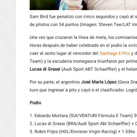
Sam Bird fue penalizo con cinco segundos y cayó al s
de pilotos con 54 puntos (Imagen: Steven Tee/LAT I
Una vez que cruzaron la línea de meta, los comisarios
Horas después de haber celebrado en el podio la victo
caer al sexto lugar al vencedor del
Santiago E-Prix
y d
Team) y la escudería monegasca triunfaron por primer
Lucas di Grassi
(Audi Sport ABT Schaeffler) y el hol
Por su parte, el argentino
José María López
(Geox Drag
tuvo que ingresar a pits y cayó e el clasificador. Log
Podio
1. Edoardo Mortara (SUI/VENTURI Fórmula E Team) 5
2. Lucas di Grassi (BRA/Audi Sport Abt Schaeffler) + 
3. Robin Frijns (HOL/Envision Virgin Racing) + 1.536s