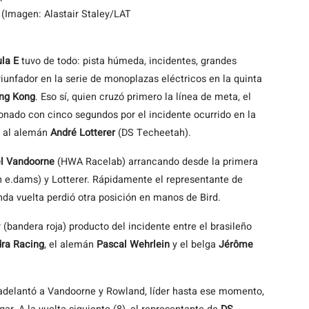
(Imagen: Alastair Staley/LAT
la E
tuvo de todo: pista húmeda, incidentes, grandes
iunfador en la serie de monoplazas eléctricos en la quinta
ng Kong
. Eso sí, quien cruzó primero la línea de meta, el
ionado con cinco segundos por el incidente ocurrido en la
ez al alemán
André Lotterer
(DS Techeetah).
el Vandoorne
(HWA Racelab) arrancando desde la primera
 e.dams) y Lotterer. Rápidamente el representante de
nda vuelta perdió otra posición en manos de Bird.
(bandera roja) producto del incidente entre el brasileño
ra Racing
, el alemán
Pascal Wehrlein
y el belga
Jérôme
 adelantó a Vandoorne y Rowland, líder hasta ese momento,