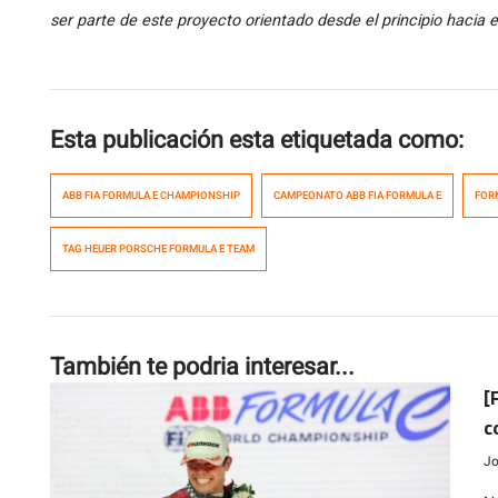
ser parte de este proyecto orientado desde el principio hacia e
Esta publicación esta etiquetada como:
ABB FIA FORMULA E CHAMPIONSHIP
CAMPEONATO ABB FIA FORMULA E
FOR
TAG HEUER PORSCHE FORMULA E TEAM
También te podria interesar...
[
c
Jo