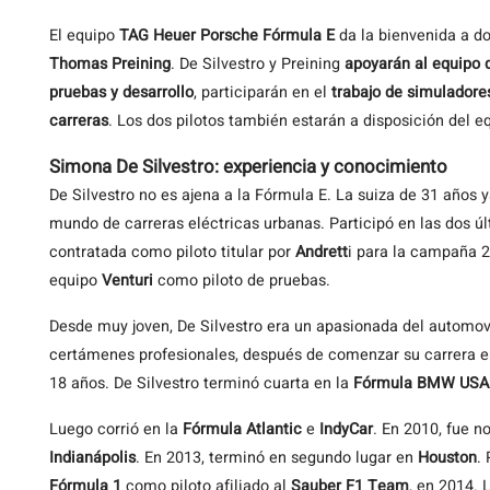
El equipo
TAG Heuer Porsche Fórmula E
da la bienvenida a d
Thomas Preining
. De Silvestro y Preining
apoyarán al equipo 
pruebas y desarrollo
, participarán en el
trabajo de simulador
carreras
. Los dos pilotos también estarán a disposición del 
Simona De Silvestro: experiencia y conocimiento
De Silvestro no es ajena a la Fórmula E. La suiza de 31 años 
mundo de carreras eléctricas urbanas. Participó en las dos ú
contratada como piloto titular por
Andrett
i para la campaña 
equipo
Venturi
como piloto de pruebas.
Desde muy joven, De Silvestro era un apasionada del automov
certámenes profesionales, después de comenzar su carrera en
18 años. De Silvestro terminó cuarta en la
Fórmula BMW USA
Luego corrió en la
Fórmula Atlantic
e
IndyCar
. En 2010, fue n
Indianápolis
. En 2013, terminó en segundo lugar en
Houston
.
Fórmula 1
como piloto afiliado al
Sauber F1 Team
, en 2014. 