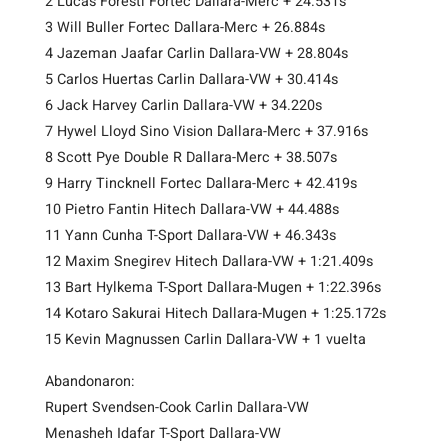
2 Lucas Foresti Fortec Dallara-Merc + 24.531s
3 Will Buller Fortec Dallara-Merc + 26.884s
4 Jazeman Jaafar Carlin Dallara-VW + 28.804s
5 Carlos Huertas Carlin Dallara-VW + 30.414s
6 Jack Harvey Carlin Dallara-VW + 34.220s
7 Hywel Lloyd Sino Vision Dallara-Merc + 37.916s
8 Scott Pye Double R Dallara-Merc + 38.507s
9 Harry Tincknell Fortec Dallara-Merc + 42.419s
10 Pietro Fantin Hitech Dallara-VW + 44.488s
11 Yann Cunha T-Sport Dallara-VW + 46.343s
12 Maxim Snegirev Hitech Dallara-VW + 1:21.409s
13 Bart Hylkema T-Sport Dallara-Mugen + 1:22.396s
14 Kotaro Sakurai Hitech Dallara-Mugen + 1:25.172s
15 Kevin Magnussen Carlin Dallara-VW + 1 vuelta
Abandonaron:
Rupert Svendsen-Cook Carlin Dallara-VW
Menasheh Idafar T-Sport Dallara-VW