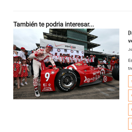
También te podria interesar...
[
v
I
Jo
Es
t
C
50
s
c