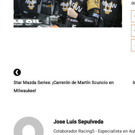
de
J
M
a
p
P
Star Mazda Series: ¡Carrerón de Martín Scuncio en
I
Milwaukee!
Jose Luis Sepulveda
Colaborador Racing5 - Especialista en Au