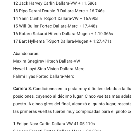
12 Jack Harvey Carlin Dallara-VW + 11.586s
13 Pipo Derani Double R Dallara-Merc + 16.746s
14 Yann Cunha T-Sport Dallara-VW + 16.990s
15 Will Buller Fortec Dallara-Merc + 17.448s
16 Kotaro Sakurai Hitech Dallara-Mugen + 1:10.366s
17 Bart Hylkema T-Sport Dallara-Mugen + 1:27.471s
Abandonaron:
Maxim Snegirev Hitech Dallara-VW
Hywel Lloyd Sino Vision Dallara-Merc
Fahmi Ilyas Fortec Dallara-Merc
Carrera 3:
Condiciones en la pista muy difíciles debido a la ll
posiciones, cayendo al décimo lugar. Cinco vueltas más adela
puesto. A cinco giros del final, alcanzó el quinto lugar, re
las primeras vueltas fueron muy complicadas para el piloto 
1 Felipe Nasr Carlin Dallara-VW 41:05.110s