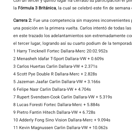
Con
un tercer y quinto lugar ha cerrado su participación el p
la
Fórmula 3 Británica
, la cual se celebró este fin de semana 
Carrera 2:
Fue una competencia sin mayores inconvenientes par
una posición en la primera vuelta. Carlos intentó de todas la
en este trazado los adelantamientos son extremadamente comp
el tercer lugar, logrando así su cuarto podium de la temporad
1 Harry Tincknell Fortec Dallara-Merc 20:02.952s
2 Menasheh Idafar T-Sport Dallara-VW + 0.609s
3 Carlos Huertas Carlin Dallara-VW + 2.371s
4 Scott Pye Double R Dallara-Merc + 2.828s
5 Jazeman Jaafar Carlin Dallara-VW + 3.166s
6 Felipe Nasr Carlin Dallara-VW + 4.704s
7 Rupert Svendsen-Cook Carlin Dallara-VW + 5.319s
8 Lucas Foresti Fortec Dallara-Merc + 5.884s
9 Pietro Fantin Hitech Dallara-VW + 6.728s
10 Adderly Fong Sino Vision Dallara-Merc + 9.094s
11 Kevin Magnussen Carlin Dallara-VW + 10.062s