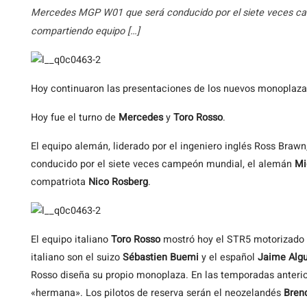
Mercedes MGP W01 que será conducido por el siete veces c
compartiendo equipo […]
Hoy
continuaron las presentaciones de los nuevos monoplaz
Hoy fue el turno de
Mercedes
y
Toro Rosso
.
El equipo alemán, liderado por el ingeniero inglés Ross Brawn
conducido por el siete veces campeón mundial, el alemán
Mi
compatriota
Nico Rosberg
.
El equipo italiano
Toro Rosso
mostró hoy el STR5 motorizado p
italiano son el suizo
Sébastien Buemi
y el español
Jaime Algu
Rosso diseña su propio monoplaza. En las temporadas anterior
«hermana». Los pilotos de reserva serán el neozelandés
Bren