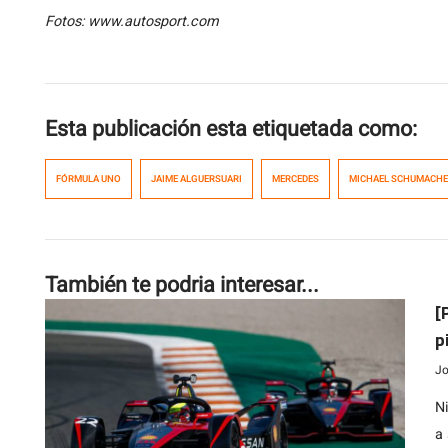
Fotos: www.autosport.com
Esta publicación esta etiquetada como:
FÓRMULA UNO
JAIME ALGUERSUARI
MERCEDES
MICHAEL SCHUMACH
También te podria interesar...
[
p
Jo
N
a 