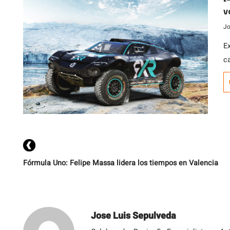
v
Jo
E
c
e
d
r
eq
ro
Fórmula Uno: Felipe Massa lidera los tiempos en Valencia
Jose Luis Sepulveda