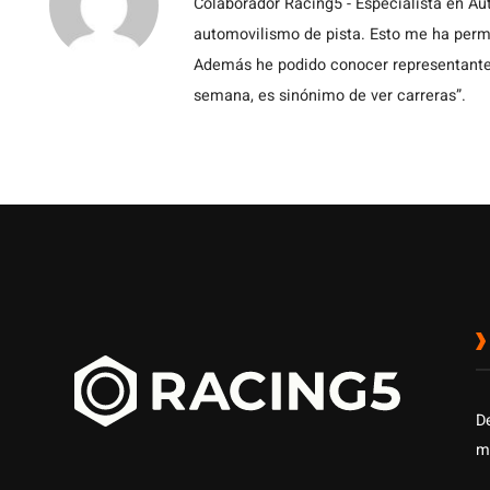
Colaborador Racing5 - Especialista en Au
automovilismo de pista. Esto me ha permit
Además he podido conocer representantes
semana, es sinónimo de ver carreras”.
D
m