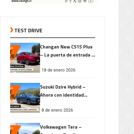
TEST DRIVE
Changan New CS15 Plus
– La puerta de entrada a
la familia Changan
18 de enero 2026
Suzuki Dzire Hybrid –
Ahora con identidad
propia y mayor
8 de enero 2026
rendimiento
Volkswagen Tera –