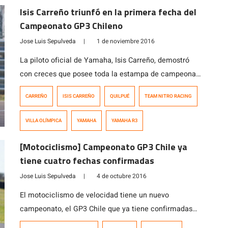
con la pole position y […]
Isis Carreño triunfó en la primera fecha del
Campeonato GP3 Chileno
Jose Luis Sepulveda
|
1 de noviembre 2016
La piloto oficial de Yamaha, Isis Carreño, demostró
con creces que posee toda la estampa de campeona
al adjudicarse categóricamente la primera fecha del
CARREÑO
ISIS CARREÑO
QUILPUÉ
TEAM NITRO RACING
Campeonato Chileno GP3, que se desarrolló en el
Circuito de la Villa Olímpica de Quilpué. Isis, que
VILLA OLÍMPICA
YAMAHA
YAMAHA R3
debutaba sobre su Yamaha R3, logró quedarse en el
inicio de la jornada con la […]
[Motociclismo] Campeonato GP3 Chile ya
tiene cuatro fechas confirmadas
Jose Luis Sepulveda
|
4 de octubre 2016
El motociclismo de velocidad tiene un nuevo
campeonato, el GP3 Chile que ya tiene confirmadas
sus cuatro primeras fechas. El nuevo certamen, está