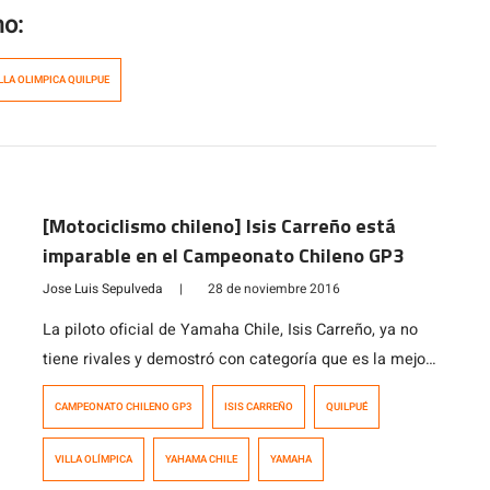
mo:
LLA OLIMPICA QUILPUE
[Motociclismo chileno] Isis Carreño está
imparable en el Campeonato Chileno GP3
Jose Luis Sepulveda
|
28 de noviembre 2016
La piloto oficial de Yamaha Chile, Isis Carreño, ya no
tiene rivales y demostró con categoría que es la mejor
nacional en su categoría, luego de adjudicarse la
CAMPEONATO CHILENO GP3
ISIS CARREÑO
QUILPUÉ
segunda fecha del Campeonato Chileno GP3 en el
circuito de la Villa Olímpica de Quilpué. La campeona
VILLA OLÍMPICA
YAHAMA CHILE
YAMAHA
Panamericana logró quedarse en primera instancia