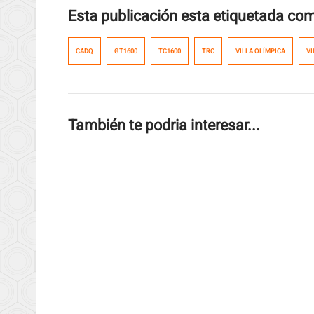
Esta publicación esta etiquetada co
CADQ
GT1600
TC1600
TRC
VILLA OLÍMPICA
VI
También te podria interesar...