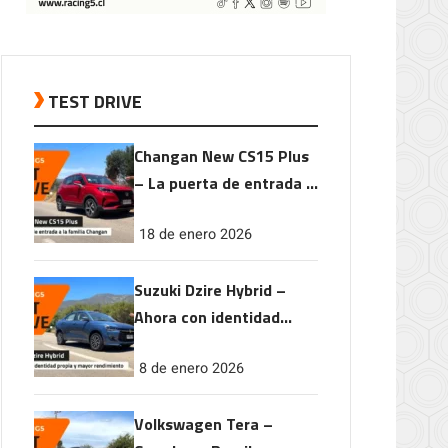
TEST DRIVE
Changan New CS15 Plus
– La puerta de entrada a
la familia Changan
18 de enero 2026
Suzuki Dzire Hybrid –
Ahora con identidad
propia y mayor
8 de enero 2026
rendimiento
Volkswagen Tera –