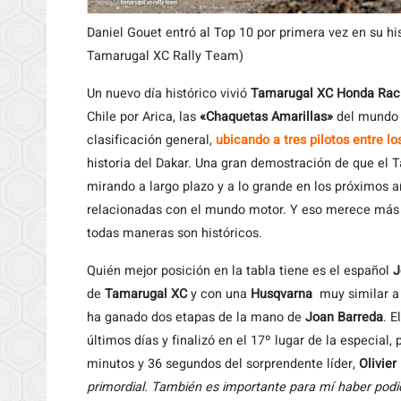
Daniel Gouet entró al Top 10 por primera vez en su hi
Tamarugal XC Rally Team)
Un nuevo día histórico vivió
Tamarugal XC Honda Rac
Chile por Arica, las
«Chaquetas Amarillas»
del mundo d
clasificación general,
ubicando a tres pilotos entre l
historia del Dakar. Una gran demostración de que el
mirando a largo plazo y a lo grande en los próximos 
relacionadas con el mundo motor. Y eso merece más di
todas maneras son históricos.
Quién mejor posición en la tabla tiene es el español
J
de
Tamarugal XC
y con una
Husqvarna
muy similar a l
ha ganado dos etapas de la mano de
Joan Barreda
. E
últimos días y finalizó en el 17º lugar de la especial
minutos y 36 segundos del sorprendente líder,
Olivier
primordial. También es importante para mí haber podid