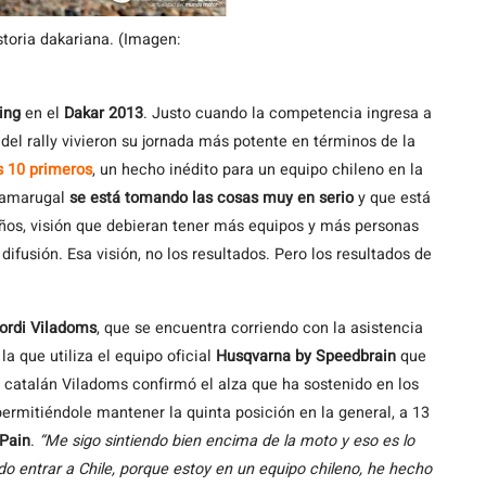
storia dakariana. (Imagen:
ing
en el
Dakar 2013
. Justo cuando la competencia ingresa a
el rally vivieron su jornada más potente en términos de la
os 10 primeros
, un hecho inédito para un equipo chileno en la
 Tamarugal
se está tomando las cosas muy en serio
y que está
años, visión que debieran tener más equipos y más personas
fusión. Esa visión, no los resultados. Pero los resultados de
ordi Viladoms
, que se encuentra corriendo con la asistencia
a que utiliza el equipo oficial
Husqvarna by Speedbrain
que
l catalán Viladoms confirmó el alza que ha sostenido en los
, permitiéndole mantener la quinta posición en la general, a 13
 Pain
.
“Me sigo sintiendo bien encima de la moto y eso es lo
o entrar a Chile, porque estoy en un equipo chileno, he hecho