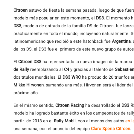
Citroen
estuvo de fiesta la semana pasada, luego de que fue
modelo más popular en este momento, el
DS3
. El momento hi
DS3
, modelo de entrada de la familia DS de Citroen, fue lan
prácticamente en todo el mundo, incluyendo naturalmente S
latinoamericano que recibió a este hatchback fue
Argentina
,
de los DS, el DS3 fue el primero de este nuevo grupo de autos
El
Citroen DS3
ha representado la nueva imagen de la marca 
de Rally
reemplazando al
C4
y gracias al talento de
Sebastie
dos títulos mundiales. El
DS3 WRC
ha producido 20 triunfos e
Mikko Hirvonen
, sumando una más. Hirvonen será el líder del 
próximo año.
En el mismo sentido,
Citroen Racing
ha desarrollado el
DS3 R
modelo ha logrado bastante éxito en los campeonatos de rall
partir de 2013 en el
Rally Mobil
, con al menos dos autos
en l
una semana, con el anuncio del equipo
Claro Xperia Citroen
.