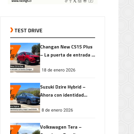
TEST DRIVE
Changan New CS15 Plus
– La puerta de entrada a
la familia Changan
18 de enero 2026
Suzuki Dzire Hybrid –
Ahora con identidad
propia y mayor
8 de enero 2026
rendimiento
Volkswagen Tera –