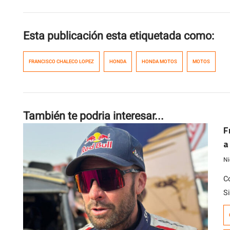
Esta publicación esta etiquetada como:
FRANCISCO CHALECO LOPEZ
HONDA
HONDA MOTOS
MOTOS
También te podria interesar...
F
a
Ni
C
Si
2
S