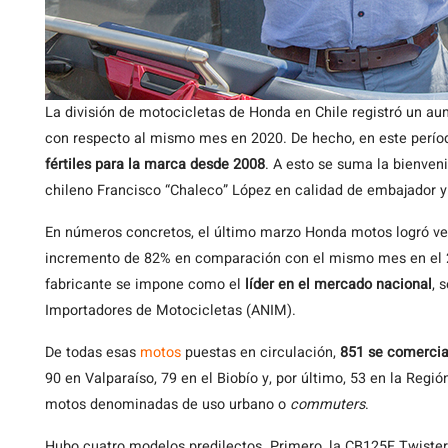
La división de motocicletas de Honda en Chile registró un 
con respecto al mismo mes en 2020. De hecho, en este perío
fértiles para la marca desde 2008
. A esto se suma la bienve
chileno Francisco “Chaleco” López en calidad de embajador y
En números concretos, el último marzo Honda motos logró ven
incremento de 82% en comparación con el mismo mes en el 20
fabricante se impone como el
líder en el mercado nacional
, 
Importadores de Motocicletas (ANIM).
De todas esas
motos
puestas en circulación,
851 se comercia
90 en Valparaíso, 79 en el Biobío y, por último, 53 en la Reg
motos denominadas de uso urbano o
commuters
.
Hubo cuatro modelos predilectos. Primero, la CB125F Twister