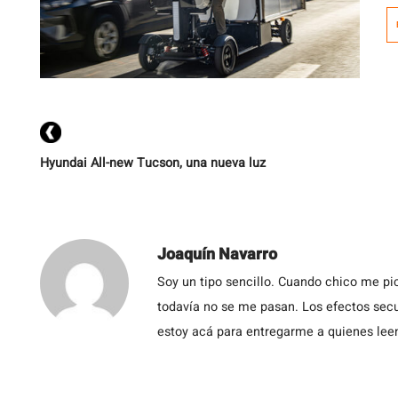
l
y
m
Hyundai All-new Tucson, una nueva luz
Joaquín Navarro
Soy un tipo sencillo. Cuando chico me pic
todavía no se me pasan. Los efectos secu
estoy acá para entregarme a quienes leen