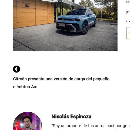
V
Ni
E
a
p
c
Citroën presenta una versión de carga del pequeño
eléctrico Ami
Nicolás Espinoza
“Soy un amante de los autos casi por ge