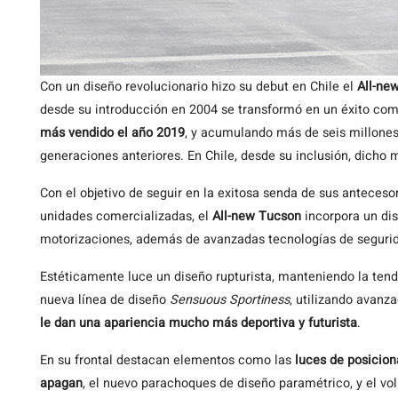
Con un diseño revolucionario hizo su debut en Chile el
All-ne
desde su introducción en 2004 se transformó en un éxito come
más vendido el año 2019
, y acumulando más de seis millones
generaciones anteriores. En Chile, desde su inclusión, dicho
Con el objetivo de seguir en la exitosa senda de sus antecesor
unidades comercializadas, el
All-new Tucson
incorpora un dis
motorizaciones, además de avanzadas tecnologías de segurid
Estéticamente luce un diseño rupturista, manteniendo la ten
nueva línea de diseño
Sensuous Sportiness
, utilizando avanz
le dan una apariencia mucho más deportiva y futurista
.
En su frontal destacan elementos como las
luces de posicion
apagan
, el nuevo parachoques de diseño paramétrico, y el vo