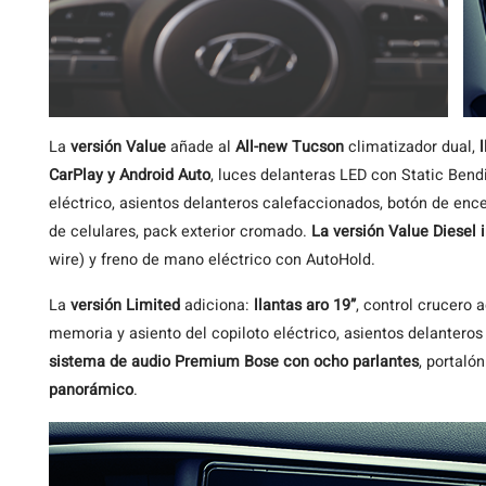
La
versión Value
añade al
All-new Tucson
climatizador dual,
CarPlay y Android Auto
, luces delanteras LED con Static Bend
eléctrico, asientos delanteros calefaccionados, botón de enc
de celulares, pack exterior cromado.
La versión Value Diesel 
wire) y freno de mano eléctrico con AutoHold.
La
versión Limited
adiciona:
llantas aro 19”
, control crucero 
memoria y asiento del copiloto eléctrico, asientos delanteros 
sistema de audio Premium Bose con ocho parlantes
, portaló
panorámico
.