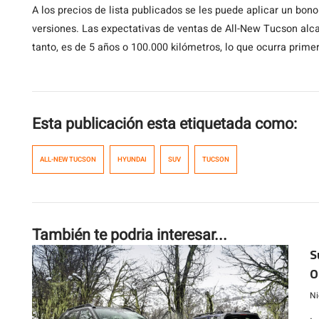
A los precios de lista publicados se les puede aplicar un bo
versiones. Las expectativas de ventas de All-New Tucson alca
tanto, es de 5 años o 100.000 kilómetros, lo que ocurra primer
Esta publicación esta etiquetada como:
ALL-NEW TUCSON
HYUNDAI
SUV
TUCSON
También te podria interesar...
S
O
m
Ni