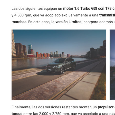
Las dos siguientes equipan un
motor 1.6 Turbo GDI con 178 c
y 4.500 rpm, que va acoplado exclusivamente a una
transmis
marchas
. En este caso, la
versión Limited
incorpora además 
Finalmente, las dos versiones restantes montan un
propulsor 
torque
entre las 2.000 y 2.750 rpm, que va asociado a una c
aj