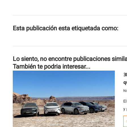
Esta publicación esta etiquetada como:
Lo siento, no encontre publicaciones simil
También te podria interesar...
3
q
E
Ni
El
y
q
lo