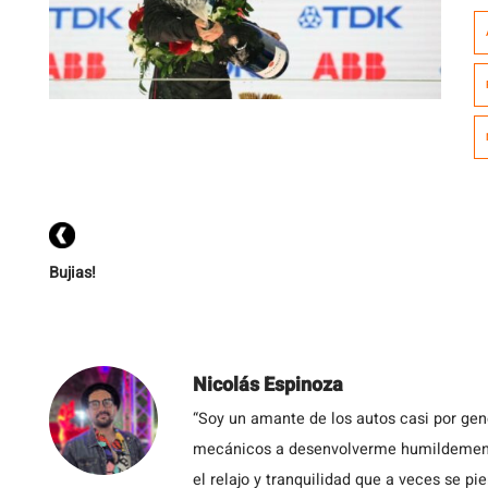
qu
d
c
de
Bujias!
Nicolás Espinoza
“Soy un amante de los autos casi por ge
mecánicos a desenvolverme humildemente 
el relajo y tranquilidad que a veces se pie