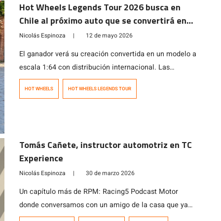
Hot Wheels Legends Tour 2026 busca en
Chile al próximo auto que se convertirá en
leyenda
Nicolás Espinoza
|
12 de mayo 2026
El ganador verá su creación convertida en un modelo a
escala 1:64 con distribución internacional. Las
inscripciones estarán abiertas hasta el 14 de junio.
HOT WHEELS
HOT WHEELS LEGENDS TOUR
Los autos inscritos serán evaluados bajo tres criterios
clave: autenticidad, creatividad y espíritu de garaje.
Tomás Cañete, instructor automotriz en TC
Experience
Nicolás Espinoza
|
30 de marzo 2026
Un capítulo más de RPM: Racing5 Podcast Motor
donde conversamos con un amigo de la casa que ya
pasó por nuestra habitual conversación «de tuercas