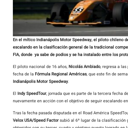
En el mítico Indianápolis Motor Speedway, el piloto chileno 
escalando en la clasificación general de la tradicional com
FIA, donde ya sabe de podios y se ha instalado entre los pro
El piloto nacional de 16 años,
Nicolás Ambiado
, regresa a las
fecha de la
Fórmula Regional Américas
, que este fin de sema
Indianápolis Motor Speedway
.
El
Indy SpeedTour
, jornada que es parte de la tercera fecha d
nuevamente en acción con el objetivo de seguir escalando en 
Tras la fecha pasada disputada en el Road América SpeedTour
Velox USA/Speed Factor
subió al 6º lugar de la clasificació
obtenidos con su tercer, cuarto y séptimo puesto logrado en l