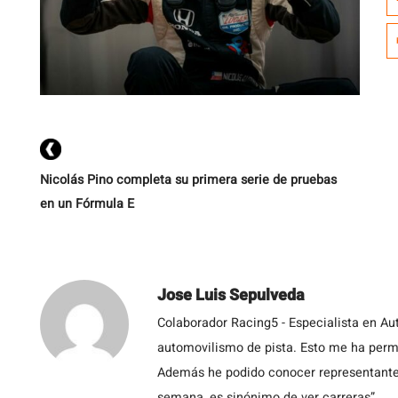
g
si
d
d
[…
Nicolás Pino completa su primera serie de pruebas
en un Fórmula E
Jose Luis Sepulveda
Colaborador Racing5 - Especialista en Au
automovilismo de pista. Esto me ha permit
Además he podido conocer representantes
semana, es sinónimo de ver carreras”.