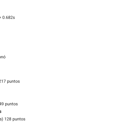
+ 0.682s
onó
217 puntos
49 puntos
s
s) 128 puntos