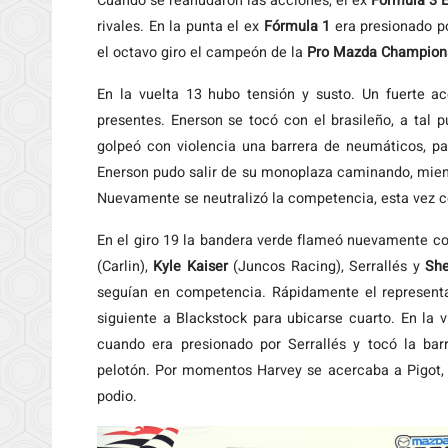
Cuando se reanudaron las acciones, el ex
Fórmula 3 
rivales. En la punta el ex
Fórmula 1
era presionado po
el octavo giro el campeón de la
Pro Mazda Champion
En la vuelta 13 hubo tensión y susto. Un fuerte ac
presentes. Enerson se tocó con el brasileño, a tal p
golpeó con violencia una barrera de neumáticos, pa
Enerson pudo salir de su monoplaza caminando, mient
Nuevamente se neutralizó la competencia, esta vez c
En el giro 19 la bandera verde flameó nuevamente co
(Carlin),
Kyle Kaiser
(Juncos Racing), Serrallés y
She
seguían en competencia. Rápidamente el representan
siguiente a Blackstock para ubicarse cuarto. En la 
cuando era presionado por Serrallés y tocó la bar
pelotón. Por momentos Harvey se acercaba a Pigot, 
podio.