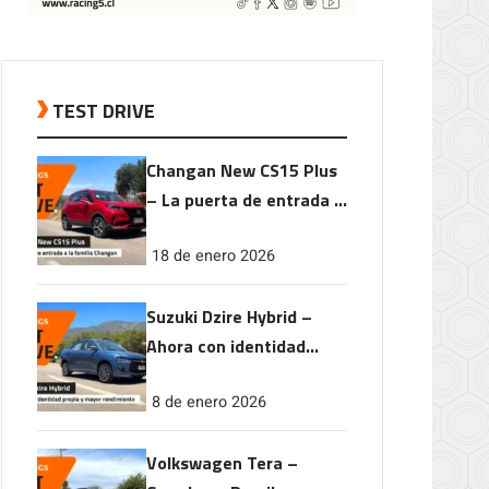
TEST DRIVE
Changan New CS15 Plus
– La puerta de entrada a
la familia Changan
18 de enero 2026
Suzuki Dzire Hybrid –
Ahora con identidad
propia y mayor
8 de enero 2026
rendimiento
Volkswagen Tera –