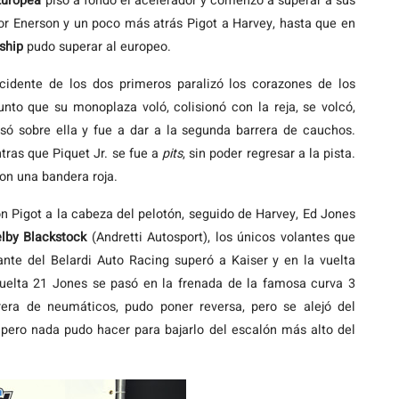
Europea
pisó a fondo el acelerador y comenzó a superar a sus
r Enerson y un poco más atrás Pigot a Harvey, hasta que en
ship
pudo superar al europeo.
cidente de los dos primeros paralizó los corazones de los
unto que su monoplaza voló, colisionó con la reja, se volcó,
só sobre ella y fue a dar a la segunda barrera de cauchos.
ras que Piquet Jr. se fue a
pits
, sin poder regresar a la pista.
on una bandera roja.
n Pigot a la cabeza del pelotón, seguido de Harvey, Ed Jones
lby Blackstock
(Andretti Autosport), los únicos volantes que
te del Belardi Auto Racing superó a Kaiser y en la vuelta
vuelta 21 Jones se pasó en la frenada de la famosa curva 3
rera de neumáticos, pudo poner reversa, pero se alejó del
pero nada pudo hacer para bajarlo del escalón más alto del