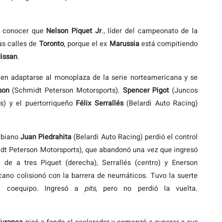
 a conocer que
Nelson Piquet Jr
., líder del campeonato de la
as calles de
Toronto
, porque el ex
Marussia
está compitiendo
issan
.
n adaptarse al monoplaza de la serie norteamericana y se
son
(Schmidt Peterson Motorsports).
Spencer Pigot
(Juncos
s) y el puertorriqueño
Félix Serrallés
(Belardi Auto Racing)
ombiano
Juan Piedrahita
(Belardi Auto Racing) perdió el control
dt Peterson Motorsports), que abandonó una vez que ingresó
 de a tres Piquet (derecha), Serrallés (centro) y Enerson
icano colisionó con la barrera de neumáticos. Tuvo la suerte
u coequipo. Ingresó a
pits
, pero no perdió la vuelta.