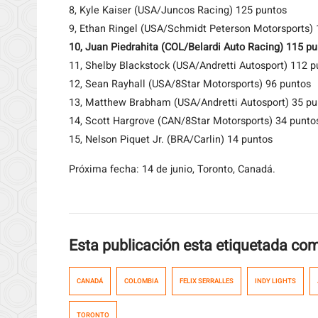
8, Kyle Kaiser (USA/Juncos Racing) 125 puntos
9, Ethan Ringel (USA/Schmidt Peterson Motorsports)
10, Juan Piedrahita (COL/Belardi Auto Racing) 115 pu
11, Shelby Blackstock (USA/Andretti Autosport) 112 p
12, Sean Rayhall (USA/8Star Motorsports) 96 puntos
13, Matthew Brabham (USA/Andretti Autosport) 35 pu
14, Scott Hargrove (CAN/8Star Motorsports) 34 punto
15, Nelson Piquet Jr. (BRA/Carlin) 14 puntos
Próxima fecha: 14 de junio, Toronto, Canadá.
Esta publicación esta etiquetada co
CANADÁ
COLOMBIA
FELIX SERRALLES
INDY LIGHTS
TORONTO