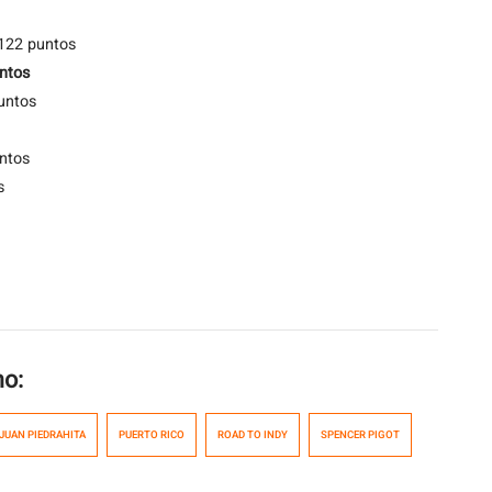
 122 puntos
ntos
untos
ntos
s
mo:
JUAN PIEDRAHITA
PUERTO RICO
ROAD TO INDY
SPENCER PIGOT