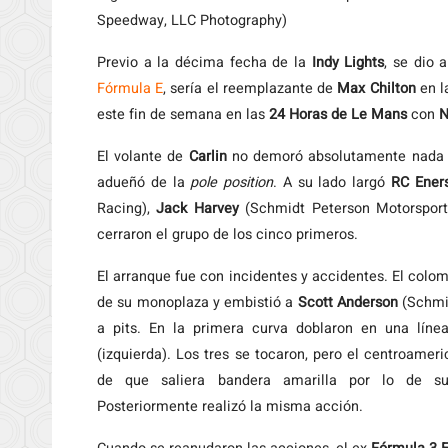
Speedway, LLC Photography)
Previo a la décima fecha de la
Indy Lights
, se dio
Fórmula E
, sería el reemplazante de
Max Chilton
en l
este fin de semana en las
24 Horas de Le Mans
con
N
El volante de
Carlin
no demoró absolutamente nada e
adueñó de la
pole position
. A su lado largó
RC Ener
Racing),
Jack Harvey
(Schmidt Peterson Motorsport
cerraron el grupo de los cinco primeros.
El arranque fue con incidentes y accidentes. El col
de su monoplaza y embistió a
Scott Anderson
(Schmi
a pits. En la primera curva doblaron en una línea
(izquierda). Los tres se tocaron, pero el centroamer
de que saliera bandera amarilla por lo de s
Posteriormente realizó la misma acción.