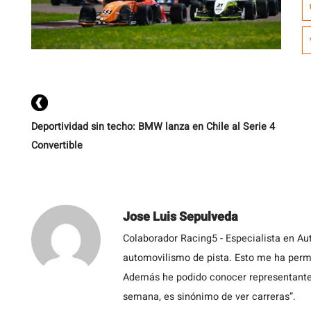
d
q
d
S
Deportividad sin techo: BMW lanza en Chile al Serie 4
Convertible
Jose Luis Sepulveda
Colaborador Racing5 - Especialista en Au
automovilismo de pista. Esto me ha permit
Además he podido conocer representantes
semana, es sinónimo de ver carreras”.