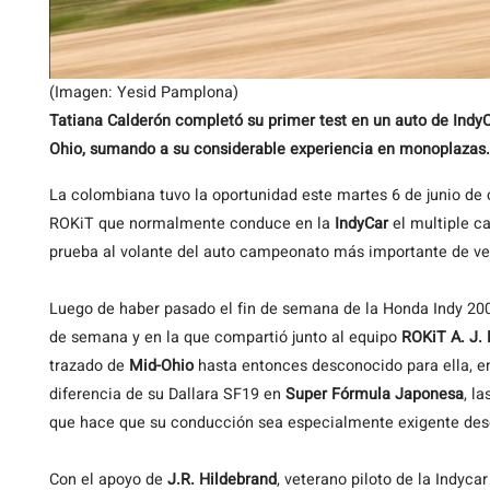
(Imagen: Yesid Pamplona)
Tatiana Calderón completó su primer test en un auto de IndyC
Ohio, sumando a su considerable experiencia en monoplazas.
La colombiana tuvo la oportunidad este martes 6 de junio de 
ROKiT que normalmente conduce en la
IndyCar
el multiple 
prueba al volante del auto campeonato más importante de veh
Luego de haber pasado el fin de semana de la Honda Indy 200,
de semana y en la que compartió junto al equipo
ROKiT A. J. 
trazado de
Mid-Ohio
hasta entonces desconocido para ella, e
diferencia de su Dallara SF19 en
Super Fórmula Japonesa
, l
que hace que su conducción sea especialmente exigente desde
Con el apoyo de
J.R. Hildebrand
, veterano piloto de la Indyca