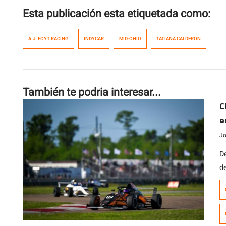
Esta publicación esta etiquetada como:
A.J. FOYT RACING
INDYCAR
MID-OHIO
TATIANA CALDERON
También te podria interesar...
C
e
Jo
D
d
US
F
C
F