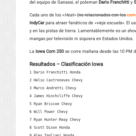
del equipo de Ganassi, el poleman
Dario Franchitti
y
S
Cada uno de los «
Heat»
(no relacionados con los
camp
IndyCar
para atraer fanáticos de
«vieja escuela»
. El u
y en las pistas de tierra. Lamentablemente es un show
mangas por televisión ni siquiera en Estados Unidos.
La
Iowa Corn 250
se corre mañana desde las 10 PM de
Resultados – Clasificación Iowa
1 Dario Franchitti Honda

2 Helio Castroneves Chevy

3 Marco Andretti Chevy

4 James Hinchcliffe Chevy

5 Ryan Briscoe Chevy

6 Will Power Chevy

7 Ryan Hunter-Reay Chevy

8 Scott Dixon Honda

9 Alex Tagliani Honda
