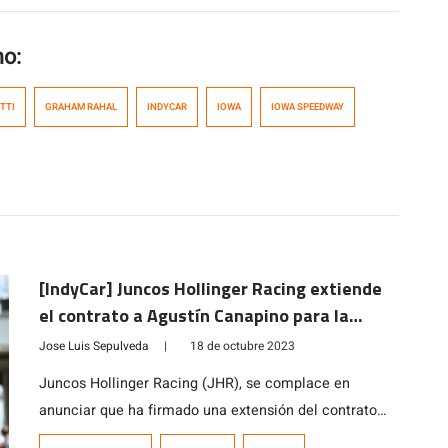
mo:
TTI
GRAHAM RAHAL
INDYCAR
IOWA
IOWA SPEEDWAY
[IndyCar] Juncos Hollinger Racing extiende
el contrato a Agustín Canapino para la
temporada 2024
Jose Luis Sepulveda
|
18 de octubre 2023
Juncos Hollinger Racing (JHR), se complace en
anunciar que ha firmado una extensión del contrato
con Agustín Canapino. De esta forma “El Titan”