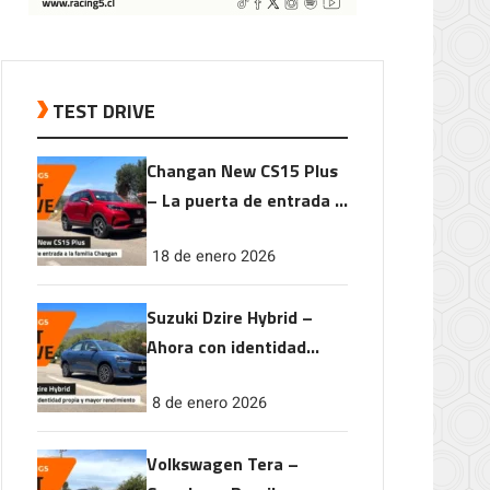
TEST DRIVE
Changan New CS15 Plus
– La puerta de entrada a
la familia Changan
18 de enero 2026
Suzuki Dzire Hybrid –
Ahora con identidad
propia y mayor
8 de enero 2026
rendimiento
Volkswagen Tera –