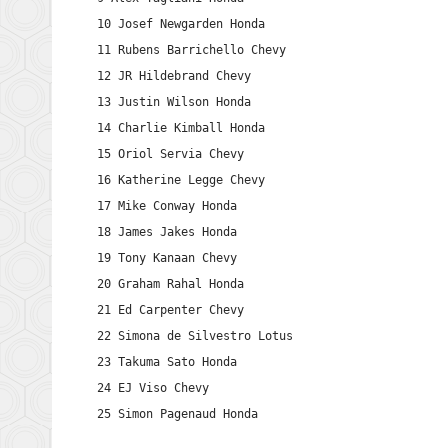
10 Josef Newgarden Honda

11 Rubens Barrichello Chevy

12 JR Hildebrand Chevy

13 Justin Wilson Honda

14 Charlie Kimball Honda

15 Oriol Servia Chevy

16 Katherine Legge Chevy

17 Mike Conway Honda

18 James Jakes Honda

19 Tony Kanaan Chevy

20 Graham Rahal Honda

21 Ed Carpenter Chevy

22 Simona de Silvestro Lotus

23 Takuma Sato Honda

24 EJ Viso Chevy

25 Simon Pagenaud Honda