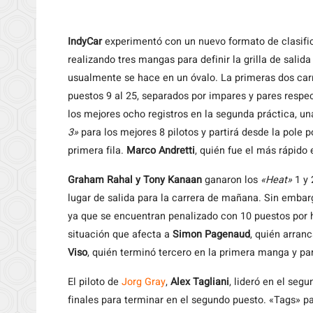
IndyCar
experimentó con un nuevo formato de clasifi
realizando tres mangas para definir la grilla de sali
usualmente se hace en un óvalo. La primeras dos car
puestos 9 al 25, separados por impares y pares respec
los mejores ocho registros en la segunda práctica, un
3»
para los mejores 8 pilotos y partirá desde la pol
primera fila.
Marco Andretti
, quién fue el más rápido 
Graham Rahal y Tony Kanaan
ganaron los
«Heat»
1 y 
lugar de salida para la carrera de mañana. Sin emba
ya que se encuentran penalizado con 10 puestos por
situación que afecta a
Simon Pagenaud
, quién arran
Viso
, quién terminó tercero en la primera manga y par
El piloto de
Jorg Gray
,
Alex Tagliani
, lideró en el seg
finales para terminar en el segundo puesto. «Tags» p