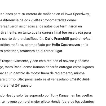
caciones para su carrera de mañana en el Iowa Speedway,
da a diferencia de dos vueltas cronometradas como
reras fueron asignadas a los autos que terminaron en
tivamente, en tanto que la carrera final fue reservada para
a suerte de pre-clasificación.
Dario Franchitti
ganó el
«Heat
e position mañana, acompañado por
Helio Castroneves
en la
en prácticas, arrancará en el tercer lugar.
2 respectivamente, y con esto reciben el noveno y décimo
rgo, tanto Rahal como Kanaan deberán entregar estos lugares
 hacer un cambio de motor fuera de reglamento, misma
cará último. Otro penalizado es el venezolano
Ernesto José
tirá en el 24° puesto.
undo Heat y solo fue superado por Tony Kanaan en las vueltas
arte noveno como el mejor piloto Honda fuera de los volantes