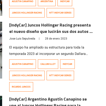
AGUSTIN CANAPINO
ARGENTINA
INDYCAR
continuara conduciendo el auto N° 78 en la NTT
INDYCAR SERIES 2024. Brad Hollinger, copropietario
JUNCOS HOLLINGER RACING
NTT INDYCAR SERIES
de JHR, expresó su entusiasmo y afirmó: «Agustín
Canapino ha sido la sorpresa de la temporada para […]
[IndyCar] Juncos Hollinger Racing presenta
el nuevo diseño que lucirán sus dos autos en
la temporada 2023
Jose Luis Sepulveda
|
28 de enero 2023
El equipo ha ampliado su estructura para toda la
temporada 2023 al incorporar un segundo Dallara
Chevrolet en la máxima categoría de monopostos del
AGUSTIN CANAPINO
CALLUM ILLOT
INDYCAR
automovilismo norteamericano. El británico Callum
Ilott quien permanecerá en el equipo por segundo año
JUNCOS HOLLINGER RACING
NTT INDYCAR SERIES
consecutivo, conducirá el auto Nro.77, mientras que el
múltiple campeón argentino, Agustín Canapino, tendrá
RICARDO JUNCOS
a su cargo la […]
[IndyCar] Argentino Agustín Canapino se
une al Juncos Hollinger Racing para la