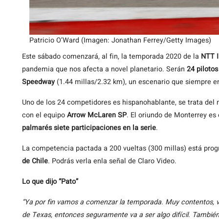
Patricio O’Ward (Imagen: Jonathan Ferrey/Getty Images)
Este sábado comenzará, al fin, la temporada 2020 de la
NTT I
pandemia que nos afecta a novel planetario. Serán
24 pilotos
Speedway
(1.44 millas/2.32 km), un escenario que siempre en
Uno de los 24 competidores es hispanohablante, se trata de
con el equipo
Arrow McLaren SP
. El oriundo de Monterrey e
palmarés siete participaciones en la serie
.
La competencia pactada a 200 vueltas (300 millas) está pro
de Chile
. Podrás verla enla señal de Claro Video.
Lo que dijo “Pato”
“Ya por fin vamos a comenzar la temporada. Muy contentos, v
de Texas, entonces seguramente va a ser algo difícil. También