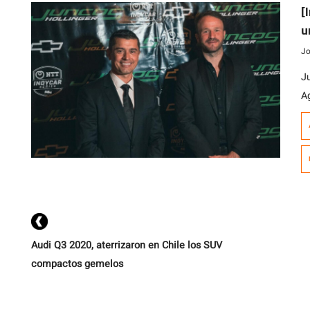
[
u
t
Jo
J
A
t
2
Ar
E
D
br
Audi Q3 2020, aterrizaron en Chile los SUV
compactos gemelos