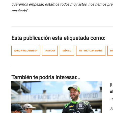
queremos empezar, estamos todos muy listos, nos hemos pre
resultado”
.
Esta publicación esta etiquetada como:
ARROW MCLAREN SP
INDYCAR
MÉXICO
NTT INDYCAR SERIES
PA
También te podria interesar...
[
e
t
Jo
J