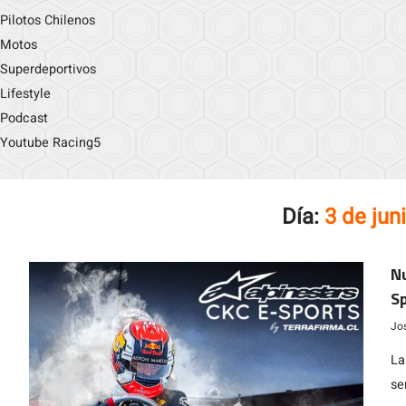
Pilotos Chilenos
Motos
Superdeportivos
Lifestyle
Podcast
Youtube Racing5
Día:
3 de jun
Nu
Sp
de
Jo
La
se