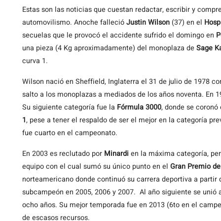
Estas son las noticias que cuestan redactar, escribir y com
automovilismo. Anoche falleció
Justin Wilson
(37) en el
Hospi
secuelas que le provocó el accidente sufrido el domingo en
P
una pieza (4 Kg aproximadamente) del monoplaza de
Sage K
curva 1.
Wilson nació en Sheffield, Inglaterra el 31 de julio de 1978 co
salto a los monoplazas a mediados de los años noventa. En 
Su siguiente categoría fue la
Fórmula 3000
, donde se coronó 
1
, pese a tener el respaldo de ser el mejor en la categoría pre
fue cuarto en el campeonato.
En 2003 es reclutado por
Minardi
en la máxima categoría, per
equipo con el cual sumó su único punto en el
Gran Premio de
norteamericano donde continuó su carrera deportiva a partir 
subcampeón en 2005, 2006 y 2007. Al año siguiente se unió 
ocho años. Su mejor temporada fue en 2013 (6to en el camp
de escasos recursos.