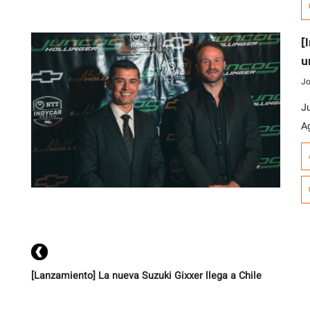
m
a 
[
u
t
Jo
J
A
t
2
Ar
E
D
br
[Lanzamiento] La nueva Suzuki Gixxer llega a Chile