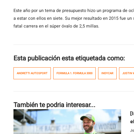
Este año por un tema de presupuesto hizo un programa de oc
a estar con ellos en siete. Su mejor resultado en 2015 fue u
fatal carrera en el súper óvalo de 2,5 millas.
Esta publicación esta etiquetada como:
ANDRETTI AUTOSPORT
FORMULA 1. FORMULA 3000
INDYCAR
JUSTIN 
También te podria interesar...
[
e
t
Jo