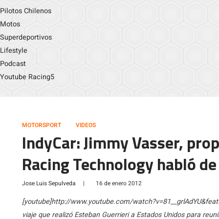
Pilotos Chilenos
Motos
Superdeportivos
Lifestyle
Podcast
Youtube Racing5
MOTORSPORT
VIDEOS
IndyCar: Jimmy Vasser, prop
Racing Technology habló de
Jose Luis Sepulveda
|
16 de enero 2012
[youtube]http://www.youtube.com/watch?v=81__grlAdYU&featur
viaje que realizó Esteban Guerrieri a Estados Unidos para reun