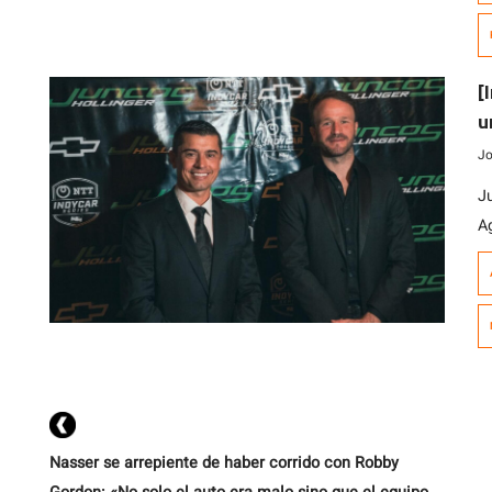
c
m
a 
[
u
t
Jo
J
A
t
2
Ar
E
D
br
Nasser se arrepiente de haber corrido con Robby