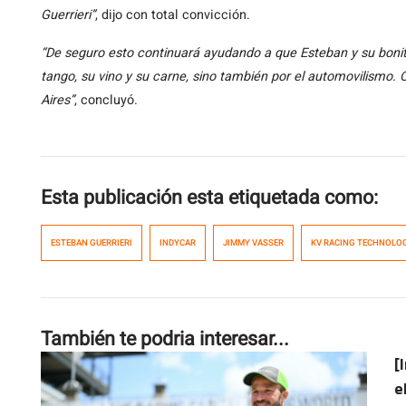
Guerrieri”
, dijo con total convicción.
“De seguro esto continuará ayudando a que Esteban y su bonit
tango, su vino y su carne, sino también por el automovilismo
Aires”
, concluyó.
Esta publicación esta etiquetada como:
ESTEBAN GUERRIERI
INDYCAR
JIMMY VASSER
KV RACING TECHNOLO
También te podria interesar...
[
e