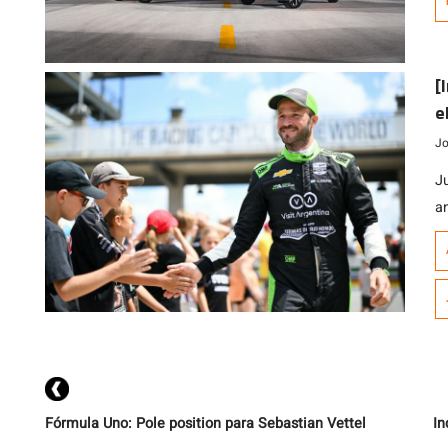
[
e
t
Jo
J
a
c
c
I
d
C
Fórmula Uno: Pole position para Sebastian Vettel
In