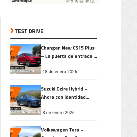
TEST DRIVE
Changan New CS15 Plus
– La puerta de entrada a
la familia Changan
18 de enero 2026
Suzuki Dzire Hybrid –
Ahora con identidad
propia y mayor
8 de enero 2026
rendimiento
Volkswagen Tera –