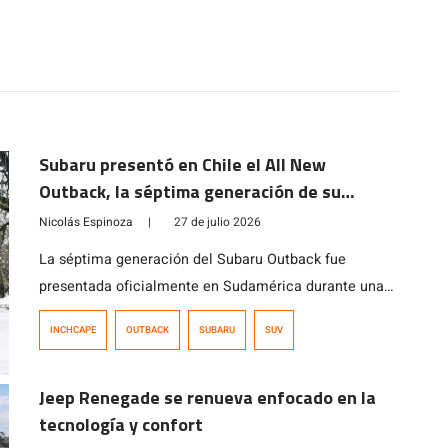
Subaru presentó en Chile el All New
Outback, la séptima generación de su
modelo ícono
Nicolás Espinoza
|
27 de julio 2026
La séptima generación del Subaru Outback fue
presentada oficialmente en Sudamérica durante una
actividad realizada en Chile, que reunió a
INCHCAPE
OUTBACK
SUBARU
SUV
representantes de la marca de Argentina, Perú,
Colombia y Chile, además de ejecutivos de Subaru
Jeep Renegade se renueva enfocado en la
Corporation. El modelo ya está disponible en el
tecnología y confort
mercado chileno en dos versiones, con precios que