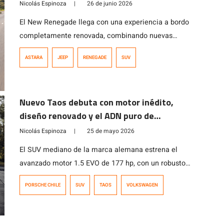
parten en los $35.990.000.
Nicolás Espinoza
|
26 de junio 2026
El New Renegade llega con una experiencia a bordo
completamente renovada, combinando nuevas
tecnologías, mayor confort y el ADN aventurero que ha
ASTARA
JEEP
RENEGADE
SUV
definido históricamente al SUV de Jeep.
Nuevo Taos debuta con motor inédito,
diseño renovado y el ADN puro de
Volkswagen
Nicolás Espinoza
|
25 de mayo 2026
El SUV mediano de la marca alemana estrena el
avanzado motor 1.5 EVO de 177 hp, con un robusto
paquete de seguridad, el modelo alcanza la máxima
PORSCHE CHILE
SUV
TAOS
VOLKSWAGEN
calificación bajo el nuevo protocolo de Latin NCAP.