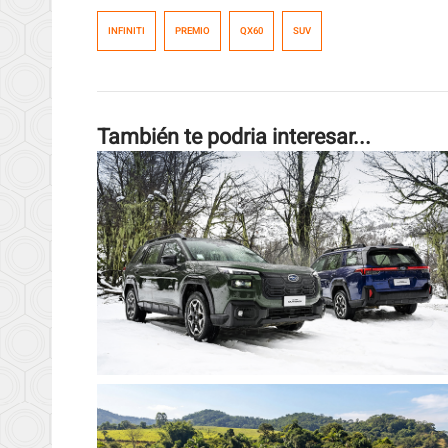
INFINITI
PREMIO
QX60
SUV
También te podria interesar...