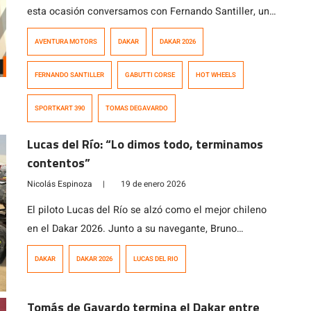
esta ocasión conversamos con Fernando Santiller, un
apasionado de las motos y el motociclismo que
AVENTURA MOTORS
DAKAR
DAKAR 2026
además de trabajar como vendedor de motos, colabora
junto a Tomás de Gavardo en sus distintas actividades
FERNANDO SANTILLER
GABUTTI CORSE
HOT WHEELS
deportivas, lo que le llevó a desempeñarse como
asistente del piloto nacional en el […]
SPORTKART 390
TOMAS DEGAVARDO
Lucas del Río: “Lo dimos todo, terminamos
contentos”
Nicolás Espinoza
|
19 de enero 2026
El piloto Lucas del Río se alzó como el mejor chileno
en el Dakar 2026. Junto a su navegante, Bruno
Jacomy, culminó en la cuarta posición a 77 segundos
DAKAR
DAKAR 2026
LUCAS DEL RIO
del tercer lugar.
Tomás de Gavardo termina el Dakar entre