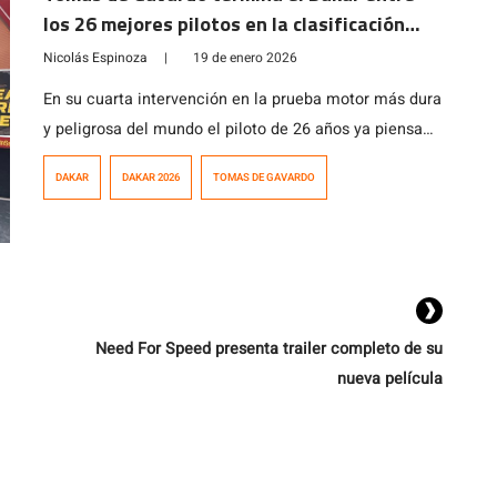
los 26 mejores pilotos en la clasificación
general
Nicolás Espinoza
|
19 de enero 2026
En su cuarta intervención en la prueba motor más dura
y peligrosa del mundo el piloto de 26 años ya piensa
en la próxima edición en Arabia Saudita.
DAKAR
DAKAR 2026
TOMAS DE GAVARDO
Need For Speed presenta trailer completo de su
nueva película