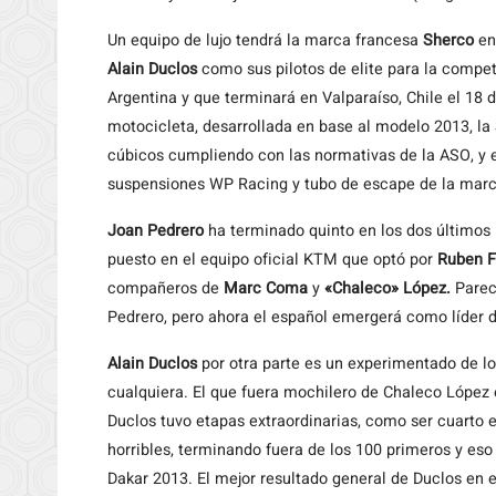
Un equipo de lujo tendrá la marca francesa
Sherco
en
Alain Duclos
como sus pilotos de elite para la compe
Argentina y que terminará en Valparaíso, Chile el 18
motocicleta, desarrollada en base al modelo 2013, la
cúbicos cumpliendo con las normativas de la ASO, y 
suspensiones WP Racing y tubo de escape de la marc
Joan Pedrero
ha terminado quinto en los dos últimos 
puesto en el equipo oficial KTM que optó por
Ruben F
compañeros de
Marc Coma
y
«Chaleco» López.
Parec
Pedrero, pero ahora el español emergerá como líder 
Alain Duclos
por otra parte es un experimentado de l
cualquiera. El que fuera mochilero de Chaleco López 
Duclos tuvo etapas extraordinarias, como ser cuarto e
horribles, terminando fuera de los 100 primeros y es
Dakar 2013. El mejor resultado general de Duclos en 