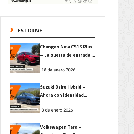
TEST DRIVE
Changan New CS15 Plus
– La puerta de entrada a
la familia Changan
18 de enero 2026
Suzuki Dzire Hybrid –
Ahora con identidad
propia y mayor
8 de enero 2026
rendimiento
Volkswagen Tera –