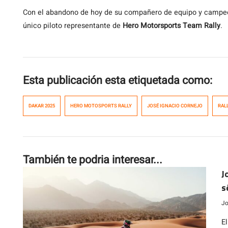
Con el abandono de hoy de su compañero de equipo y campeó
único piloto representante de
Hero Motorsports Team Rally
.
Esta publicación esta etiquetada como:
DAKAR 2025
HERO MOTOSPORTS RALLY
JOSÉ IGNACIO CORNEJO
RAL
También te podria interesar...
J
s
Jo
El