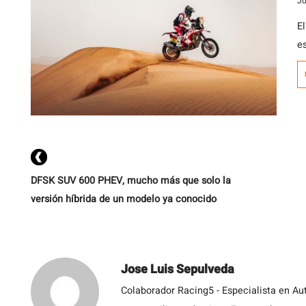
Jo
E
e
E
k
e
c
es
DFSK SUV 600 PHEV, mucho más que solo la
versión híbrida de un modelo ya conocido
Jose Luis Sepulveda
Colaborador Racing5 - Especialista en Au