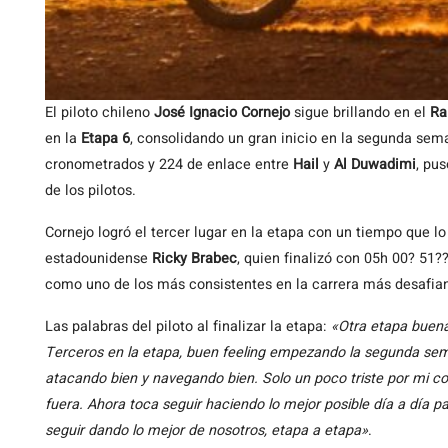
El piloto chileno
José Ignacio Cornejo
sigue brillando en el
Ra
en la
Etapa 6
, consolidando un gran inicio en la segunda sem
cronometrados y 224 de enlace entre
Hail
y
Al Duwadimi
, pu
de los pilotos.
Cornejo logró el tercer lugar en la etapa con un tiempo que lo
estadounidense
Ricky Brabec
, quien finalizó con 05h 00? 51?
como uno de los más consistentes en la carrera más desafia
Las palabras del piloto al finalizar la etapa:
«Otra etapa buena
Terceros en la etapa, buen feeling empezando la segunda se
atacando bien y navegando bien. Solo un poco triste por mi 
fuera. Ahora toca seguir haciendo lo mejor posible día a día pa
seguir dando lo mejor de nosotros, etapa a etapa»
.