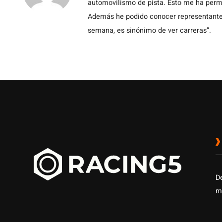
automovilismo de pista. Esto me ha permit
Además he podido conocer representantes
semana, es sinónimo de ver carreras”.
D
m