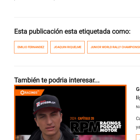
Esta publicación esta etiquetada como:
EMILIO FERNANDEZ
JOAQUIN RIQUELME
JUNIOR WORLD RALLY CHAMPIONS
También te podria interesar...
G
l
Ni
C
y
R