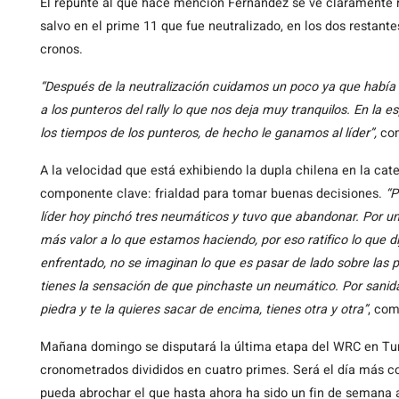
El repunte al que hace mención Fernández se ve claramente re
salvo en el prime 11 que fue neutralizado, en los dos restante
cronos.
“Después de la neutralización cuidamos un poco ya que habí
a los punteros del rally lo que nos deja muy tranquilos. En la 
los tiempos de los punteros, de hecho le ganamos al líder”,
com
A la velocidad que está exhibiendo la dupla chilena en la ca
componente clave: frialdad para tomar buenas decisiones.
“P
líder hoy pinchó tres neumáticos y tuvo que abandonar. Por un 
más valor a lo que estamos haciendo, por eso ratifico lo que di
enfrentado, no se imaginan lo que es pasar de lado sobre las 
tienes la sensación de que pinchaste un neumático. Por sani
piedra y te la quieres sacar de encima, tienes otra y otra”
, com
Mañana domingo se disputará la última etapa del WRC en Tur
cronometrados divididos en cuatro primes. Será el día más cort
pueda abrochar el que hasta ahora ha sido un fin de semana 