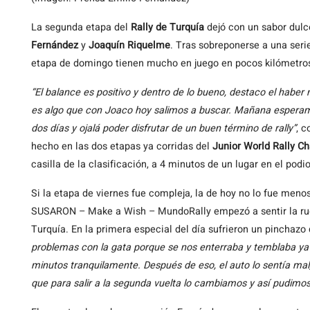
La segunda etapa del
Rally de Turquía
dejó con un sabor dulc
Fernández
y
Joaquín Riquelme
. Tras sobreponerse a una ser
etapa de domingo tienen mucho en juego en pocos kilómetro
“El balance es positivo y dentro de lo bueno, destaco el haber 
es algo que con Joaco hoy salimos a buscar. Mañana espera
dos días y ojalá poder disfrutar de un buen término de rally”
, c
hecho en las dos etapas ya corridas del
Junior World Rally C
casilla de la clasificación, a 4 minutos de un lugar en el podio
Si la etapa de viernes fue compleja, la de hoy no lo fue meno
SUSARON – Make a Wish – MundoRally empezó a sentir la rud
Turquía. En la primera especial del día sufrieron un pinchazo 
problemas con la gata porque se nos enterraba y temblaba y
minutos tranquilamente. Después de eso, el auto lo sentía mal
que para salir a la segunda vuelta lo cambiamos y así pudimos