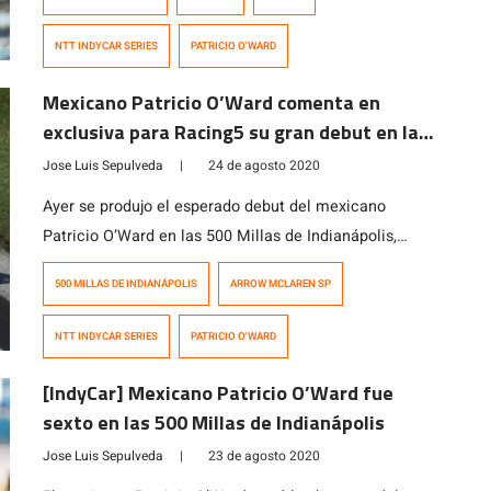
mexicano Patricio O’Ward y el equipo Arrow McLaren
SP para continuar juntos por segundo año consecutivo
NTT INDYCAR SERIES
PATRICIO O'WARD
en la categoría norteamericana. A la fecha, «Pato» ha
sumado tres podios y una pole position, y marcha
Mexicano Patricio O’Ward comenta en
quinto […]
exclusiva para Racing5 su gran debut en las
500 Millas de Indianápolis
Jose Luis Sepulveda
|
24 de agosto 2020
Ayer se produjo el esperado debut del mexicano
Patricio O’Ward en las 500 Millas de Indianápolis,
luego de no haber clasificado el año pasado a la
500 MILLAS DE INDIANÁPOLIS
ARROW MCLAREN SP
clásica prueba que se celebra en el mes de Mayo, pero
que por las circunstancias que todos sabemos, se
NTT INDYCAR SERIES
PATRICIO O'WARD
aplazó para Agosto. Todo salió bien para el oriundo de
[…]
[IndyCar] Mexicano Patricio O’Ward fue
sexto en las 500 Millas de Indianápolis
Jose Luis Sepulveda
|
23 de agosto 2020