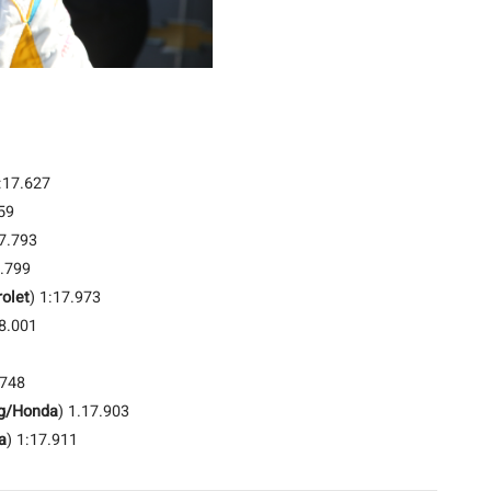
1:17.627
59
17.793
7.799
olet
) 1:17.973
18.001
.748
ng/Honda
) 1.17.903
a
) 1:17.911