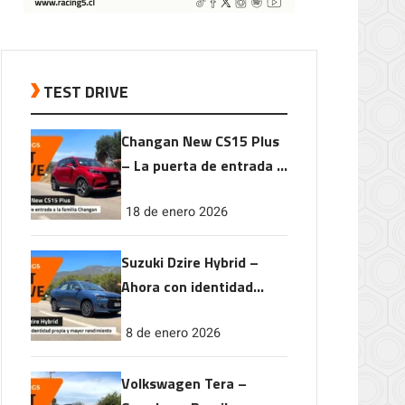
TEST DRIVE
Changan New CS15 Plus
– La puerta de entrada a
la familia Changan
18 de enero 2026
Suzuki Dzire Hybrid –
Ahora con identidad
propia y mayor
8 de enero 2026
rendimiento
Volkswagen Tera –