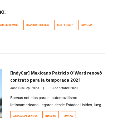
mo:
ATRICIO O'WARD
RYAN HUNTER REAY
SCOTT DIXON
SONOMA
[IndyCar] Mexicano Patricio O’Ward renovó
contrato para la temporada 2021
Jose Luis Sepulveda
|
13 de octubre 2020
Buenas noticias para el automovilismo
latinoamericano llegaron desde Estados Unidos, luego
que se anunciara la renovación de contrato entre el
ARROW MCLAREN SP
INDYCAR
MÉXICO