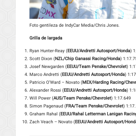
Foto gentileza de IndyCar Media/Chris Jones.
Grilla de largada
Ryan Hunter-Reay (
EEUU/Andretti Autosport/Honda
) 
Scott Dixon (
NZL/Chip Ganassi Racing/Honda
) 1:17.7
Josef Newgarden (
EEUU/Team Penske/Chevrolet
) 1:
Marco Andretti (
EEUU/Andretti Autosport/Honda
) 1:1
Patricio O’Ward – Novato (
MEX/Harding Racing/Chevr
Alexander Rossi (
EEUU/Andretti Autosport/Honda
) 1:
Will Power (
AUS/Team Penske/Chevrolet
) 1:17.649
Simon Pagenaud (
FRA/Team Penske/Chevrolet
) 1:17
Graham Rahal (
EEUU/Rahal Letterman Lanigan Raci
Zach Veach – Novato (
EEUU/Andretti Autosport/Hond