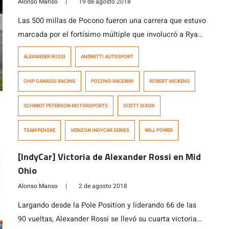
Alonso Manso
|
19 de agosto 2018
Las 500 millas de Pocono fueron una carrera que estuvo
marcada por el fortísimo múltiple que involucró a Ryan
Hunter-Reay, Robert Wickens, James Hinchcliffe,
ALEXANDER ROSSI
ANDRETTI AUTOSPORT
Takuma Sato y Pietro Fittipaldi en la séptima vuelta de
carrera. En lo que iba a ser la carrera estreno para las
CHIP GANASSI RACING
POCONO RACEWAY
ROBERT WICKENS
actualizaciones del aerokit universal en óvalos tras los
problemas […]
SCHMIDT PETERSON MOTORSPORTS
SCOTT DIXON
TEAM PENSKE
VERIZON INDYCAR SERIES
WILL POWER
[IndyCar] Victoria de Alexander Rossi en Mid
Ohio
Alonso Manso
|
2 de agosto 2018
Largando desde la Pole Position y liderando 66 de las
90 vueltas, Alexander Rossi se llevó su cuarta victoria