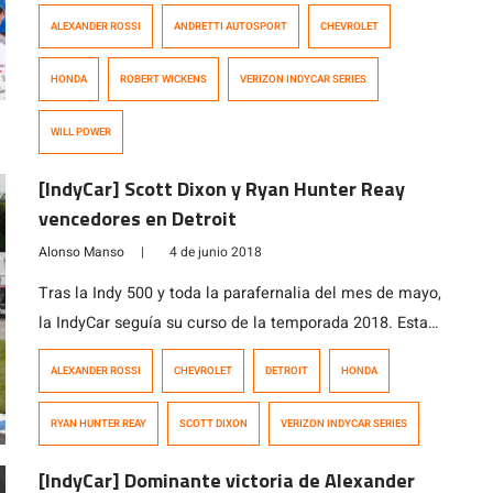
de la temporada. En una carrera en donde su equipo se
ALEXANDER ROSSI
ANDRETTI AUTOSPORT
CHEVROLET
la jugó con la estrategia en pits y lograron hacer dos
paradas en pits, mientras que el resto hizo tres.
HONDA
ROBERT WICKENS
VERIZON INDYCAR SERIES
Logrando un efectivo consumo de […]
WILL POWER
[IndyCar] Scott Dixon y Ryan Hunter Reay
vencedores en Detroit
Alonso Manso
|
4 de junio 2018
Tras la Indy 500 y toda la parafernalia del mes de mayo,
la IndyCar seguía su curso de la temporada 2018. Esta
vez con los duelos en Detroit en el circuito de Belle Isle.
ALEXANDER ROSSI
CHEVROLET
DETROIT
HONDA
La carrera del día sábado tuvo a Marco Andretti
largando desde la Pole Position, el piloto del Andretti
RYAN HUNTER REAY
SCOTT DIXON
VERIZON INDYCAR SERIES
Autosport lideró 23 […]
[IndyCar] Dominante victoria de Alexander