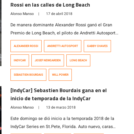
Rossi en las calles de Long Beach
Alonso Manso
|
17 de abril 2018
De manera dominante Alexander Rossi ganó el Gran
Premio de Long Beach, el piloto de Andretti Autosport
fue el más rápido en tres de las cuatro sesiones, logró
ALEXANDER ROSSI
ANDRETTI AUTOSPORT
GABBY CHAVES
la Pole Position y lideró 70 de las 85 vueltas de carrera.
En las vueltas finales, Rossi mantuvo a raya a Will
INDYCAR
JOSEF NEWGARDEN
LONG BEACH
Power, uno de los mejores […]
SEBASTIEN BOURDAIS
WILL POWER
[IndyCar] Sebastien Bourdais gana en el
inicio de temporada de la IndyCar
Alonso Manso
|
13 de marzo 2018
Este domingo se dió inicio a la temporada 2018 de la
IndyCar Series en St.Pete, Florida. Auto nuevo, caras