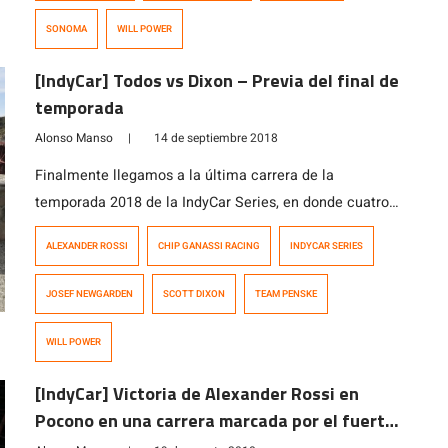
SONOMA
WILL POWER
[IndyCar] Todos vs Dixon – Previa del final de
temporada
Alonso Manso
|
14 de septiembre 2018
Finalmente llegamos a la última carrera de la
temporada 2018 de la IndyCar Series, en donde cuatro
pilotos llegan con chances de ser campeones, aunque
ALEXANDER ROSSI
CHIP GANASSI RACING
INDYCAR SERIES
matemáticamente hablando, solo dos tienen las
chances más realistas. El final de temporada en
JOSEF NEWGARDEN
SCOTT DIXON
TEAM PENSKE
Sonoma no solo definirá al campeón 2018 de la IndyCar,
sino que también es la última […]
WILL POWER
[IndyCar] Victoria de Alexander Rossi en
Pocono en una carrera marcada por el fuerte
accidente de Robert Wickens