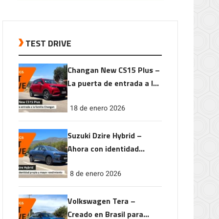
TEST DRIVE
Changan New CS15 Plus –
La puerta de entrada a la
familia Changan
18 de enero 2026
Suzuki Dzire Hybrid –
Ahora con identidad
propia y mayor
8 de enero 2026
rendimiento
Volkswagen Tera –
Creado en Brasil para