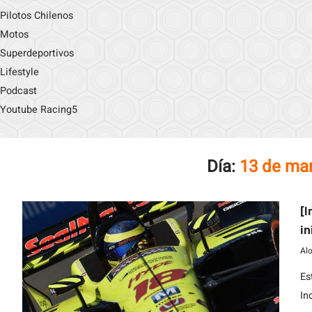
Pilotos Chilenos
Motos
Superdeportivos
Lifestyle
Podcast
Youtube Racing5
Día:
13 de ma
[I
in
Al
Es
In