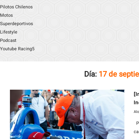
Pilotos Chilenos
Motos
Superdeportivos
Lifestyle
Podcast
Youtube Racing5
Día:
17 de septi
[I
In
Al
Pe
ca