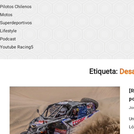
Pilotos Chilenos
Motos
Superdeportivos
Lifestyle
Podcast
Youtube Racing5
Etiqueta:
Desa
[R
po
De
Jo
Un
Ló