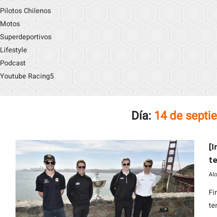
Pilotos Chilenos
Motos
Superdeportivos
Lifestyle
Podcast
Youtube Racing5
Día:
14 de septi
[I
t
Al
Fi
te