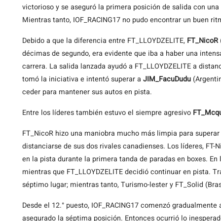
victorioso y se aseguró la primera posición de salida con un
Mientras tanto, IOF_RACING17 no pudo encontrar un buen ritmo,
Debido a que la diferencia entre FT_LLOYDZELITE,
FT_NicoR
décimas de segundo, era evidente que iba a haber una intensa
carrera. La salida lanzada ayudó a FT_LLOYDZELITE a distanci
tomó la iniciativa e intentó superar a
JIM_FacuDudu
(Argentin
ceder para mantener sus autos en pista.
Entre los líderes también estuvo el siempre agresivo
FT_Mcq
FT_NicoR hizo una maniobra mucho más limpia para superar 
distanciarse de sus dos rivales canadienses. Los líderes, F
en la pista durante la primera tanda de paradas en boxes. En 
mientras que FT_LLOYDZELITE decidió continuar en pista. Tr
séptimo lugar; mientras tanto, Turismo-lester y FT_Solid (Brasi
Desde el 12.° puesto, IOF_RACING17 comenzó gradualmente a a
asegurado la séptima posición. Entonces ocurrió lo inesperado: