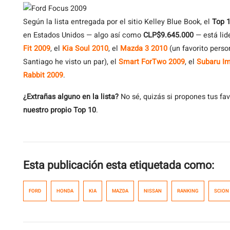
Según
la lista entregada por el sitio Kelley Blue Book, el
Top 
en Estados Unidos — algo así como
CLP$9.645.000
— está lid
Fit 2009
, el
Kia Soul 2010
, el
Mazda 3 2010
(un favorito perso
Santiago he visto un par), el
Smart ForTwo 2009
, el
Subaru I
Rabbit 2009
.
¿Extrañas alguno en la lista?
No sé, quizás si propones tus fa
nuestro propio Top 10
.
Esta publicación esta etiquetada como:
FORD
HONDA
KIA
MAZDA
NISSAN
RANKING
SCION