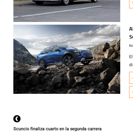
e
p
s
A
a
S
e
Ni
E
d
a
d
d
Scuncio finaliza cuarto en la segunda carrera