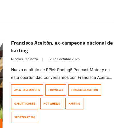
Francisca Aceitón, ex-campeona nacional de
karting
Nicolás Espinoza
|
20 de octubre 2025
Nuevo capítulo de RPM: Racing5 Podcast Motor y en
esta oportunidad conversamos con Francisca Aceitón,
ex-campeona nacional de karting quien también fuera
AVENTURA MOTORS
FORMULA 3
FRANCISCA ACEITON
piloto de Formula 3. Su historia vinculada al
motorsport y cómo hoy el karting se ha transformado
GABUTTI CORSE
HOT WHEELS
KARTING
en su «terapia» y momento de relajo y esparcimiento
conversamos con la Fran en este programa […]
SPORTKART 390