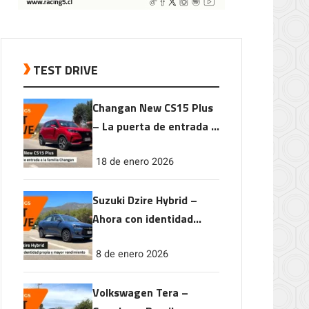
TEST DRIVE
Changan New CS15 Plus
– La puerta de entrada a
la familia Changan
18 de enero 2026
Suzuki Dzire Hybrid –
Ahora con identidad
propia y mayor
8 de enero 2026
rendimiento
Volkswagen Tera –