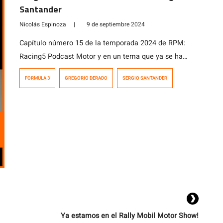
Santander
Nicolás Espinoza
|
9 de septiembre 2024
Capítulo número 15 de la temporada 2024 de RPM:
Racing5 Podcast Motor y en un tema que ya se ha
vuelto una constante en este temporada, hablamos de
FORMULA 3
GREGORIO DERADO
SERGIO SANTANDER
la época dorada del automovilismo de pista en Chile
con la Fórmula 3 de fines de los años 80. Fue en esos
años, precisamente entre 1984 y […]
Ya estamos en el Rally Mobil Motor Show!