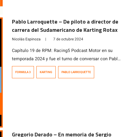
Pablo Larroquette – De piloto a director de
carrera del Sudamericano de Karting Rotax
Nicolás Espinoza
|
7 de octubre 2024
Capítulo 19 de RPM: Racing5 Podcast Motor en su
temporada 2024 y fue el turno de conversar con Pablo
Larroquette, heredero de un apellido que es sinónimo
FORMULA 3
KARTING
PABLO LARROQUETTE
de automovilísmo en Chile y quien luego de correr en
karting y fórmulas en Chile y Argentina, hoy se
desempeña como director de carrera en el karting
nacional […]
Gregorio Derado – En memoria de Sergio