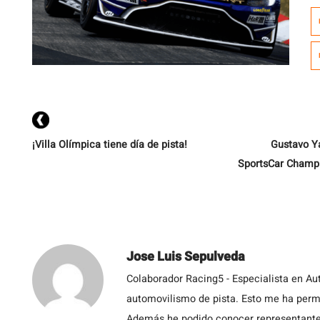
R
S
1
a
m
V
¡Villa Olímpica tiene día de pista!
Gustavo Y
SportsCar Champio
Jose Luis Sepulveda
Colaborador Racing5 - Especialista en Au
automovilismo de pista. Esto me ha permit
Además he podido conocer representantes