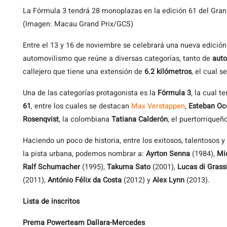
La Fórmula 3 tendrá 28 monoplazas en la edición 61 del Gr
(Imagen: Macau Grand Prix/GCS)
Entre el 13 y 16 de noviembre se celebrará una nueva edició
automovilismo que reúne a diversas categorías, tanto de
aut
callejero que tiene una extensión de
6.2 kilómetros
, el cual 
Una de las categorías protagonista es la
Fórmula 3
, la cual t
61
, entre los cuales se destacan
Max Verstappen
,
Esteban Oc
Rosenqvist
, la colombiana
Tatiana Calderón
, el puertorriqueñ
Haciendo un poco de historia, entre los exitosos, talentosos y
la pista urbana, podemos nombrar a:
Ayrton Senna
(1984),
Mi
Ralf Schumacher
(1995),
Takuma Sato
(2001),
Lucas di Grass
(2011),
António Félix da Costa
(2012) y
Alex Lynn
(2013).
Lista de inscritos
Prema Powerteam Dallara-Mercedes