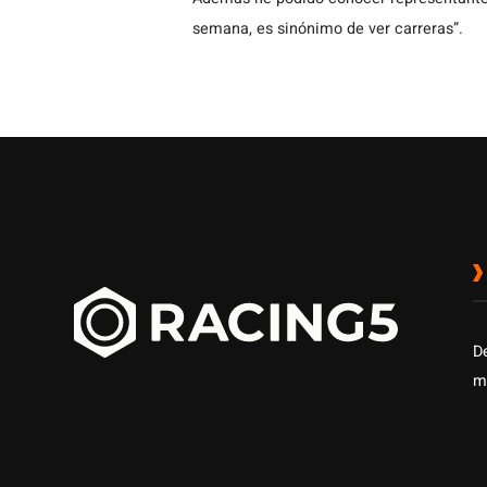
semana, es sinónimo de ver carreras”.
D
m