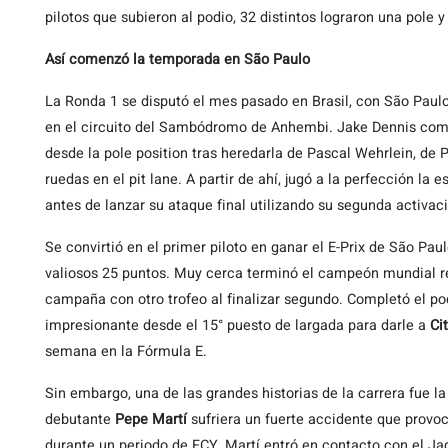
pilotos que subieron al podio, 32 distintos lograron una pole 
Así comenzó la temporada en São Paulo
La Ronda 1 se disputó el mes pasado en Brasil, con São Pau
en el circuito del Sambódromo de Anhembi. Jake Dennis com
desde la pole position tras heredarla de Pascal Wehrlein, de 
ruedas en el pit lane. A partir de ahí, jugó a la perfección la
antes de lanzar su ataque final utilizando su segunda activ
Se convirtió en el primer piloto en ganar el E-Prix de São Paul
valiosos 25 puntos. Muy cerca terminó el campeón mundial rei
campaña con otro trofeo al finalizar segundo. Completó el p
impresionante desde el 15° puesto de largada para darle a
Cit
semana en la Fórmula E.
Sin embargo, una de las grandes historias de la carrera fue 
debutante
Pepe Martí
sufriera un fuerte accidente que provoc
durante un periodo de FCY, Martí entró en contacto con el J