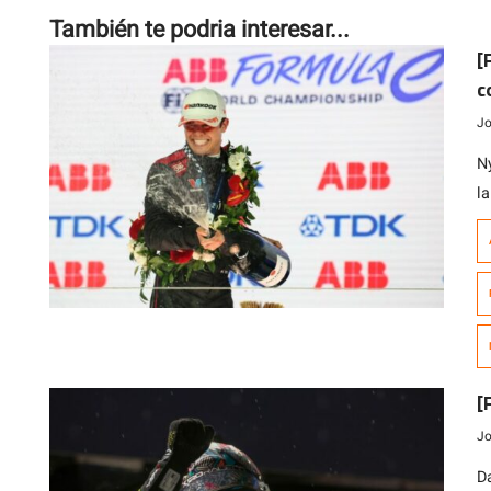
También te podria interesar...
[
c
Jo
N
l
qu
d
c
de
[
Jo
D