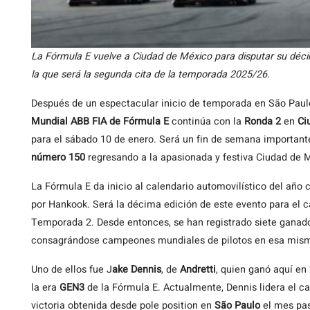
La Fórmula E vuelve a Ciudad de México para disputar su dé
la que será la segunda cita de la temporada 2025/26.
Después de un espectacular inicio de temporada en São Paul
Mundial ABB FIA de Fórmula E
continúa con la
Ronda 2
en
Ci
para el sábado 10 de enero. Será un fin de semana important
número 150
regresando a la apasionada y festiva Ciudad de 
La Fórmula E da inicio al calendario automovilístico del año
por Hankook. Será la décima edición de este evento para el c
Temporada 2. Desde entonces, se han registrado siete ganador
consagrándose campeones mundiales de pilotos en esa mis
Uno de ellos fue J
ake Dennis
, de
Andretti
, quien ganó aquí en 
la era
GEN3
de la Fórmula E. Actualmente, Dennis lidera el c
victoria obtenida desde pole position en
São Paulo
el mes pa