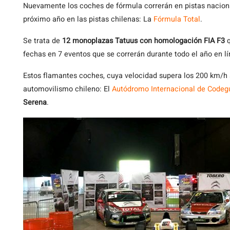
Nuevamente
los coches de fórmula correrán en pistas nacio
próximo año en las pistas chilenas: La
Fórmula Total
.
Se trata de
12 monoplazas Tatuus con homologación FIA F3
q
fechas en 7 eventos que se correrán durante todo el año en l
Estos flamantes coches, cuya velocidad supera los 200 km/h 
automovilismo chileno: El
Autódromo Internacional de Codeg
Serena
.