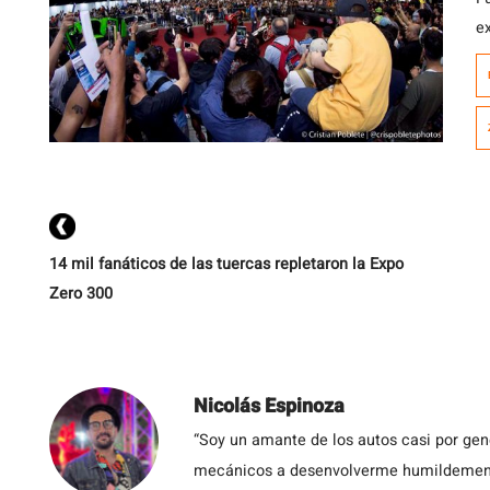
e
m
m
n
p
E
14 mil fanáticos de las tuercas repletaron la Expo
Zero 300
Nicolás Espinoza
“Soy un amante de los autos casi por ge
mecánicos a desenvolverme humildemente 