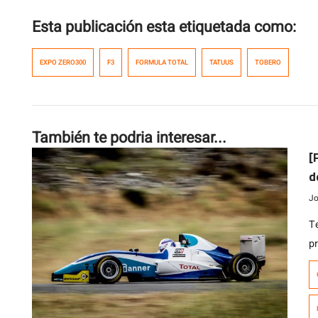
Esta publicación esta etiquetada como:
EXPO ZERO300
F3
FORMULA TOTAL
TATUUS
TOBERO
También te podria interesar...
[
d
d
Jo
T
p
t
p
p