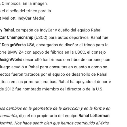
s Olímpicos. En la imagen,
l diseño del trineo para la
t Mellott, IndyCar Media)
y Rahal
, campeón de IndyCar y dueño del equipo Rahal
 Car Championship
(USCC) para autos deportivos. Rahal fue
DesignWorks USA
, encargados de diseñar el trineo para la
orre BMW Z4 con apoyo de fábrica en la USCC, el consejo
esignWorks
desarrolló los trineos con fibra de carbono, con
y luego acudió a Rahal para consultas en cuanto a como se
pectos fueron tratados por el equipo de desarrollo de Rahal
itoso en sus primeras pruebas. Rahal ha apoyado el deporte
de 2012 fue nombrado miembro del directorio de la U.S.
rios cambios en la geometría de la dirección y en la forma en
s encantó»
, dijo el co-propietario del equipo
Rahal Letterman
dominó. Nos hace sentir bien que hemos contribuido al éxito