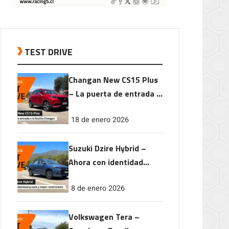
TEST DRIVE
Changan New CS15 Plus
– La puerta de entrada a
la familia Changan
18 de enero 2026
Suzuki Dzire Hybrid –
Ahora con identidad
propia y mayor
8 de enero 2026
rendimiento
Volkswagen Tera –