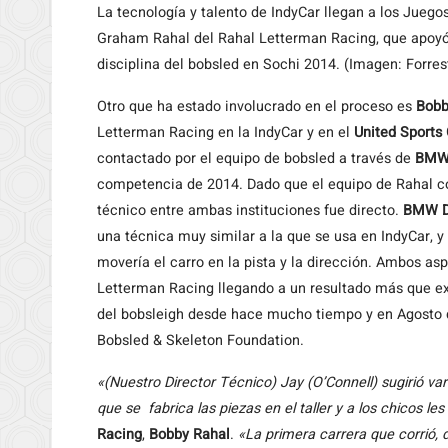
La tecnología y talento de IndyCar llegan a los Juego
Graham Rahal del Rahal Letterman Racing, que apoyó e
disciplina del bobsled en Sochi 2014. (Imagen: Forres
Otro que ha estado involucrado en el proceso es
Bobb
Letterman Racing en la IndyCar y en el
United Sports
contactado por el equipo de bobsled a través de
BMW 
competencia de 2014. Dado que el equipo de Rahal c
técnico entre ambas instituciones fue directo.
BMW D
una técnica muy similar a la que se usa en IndyCar, 
movería el carro en la pista y la dirección. Ambos as
Letterman Racing llegando a un resultado más que ex
del bobsleigh desde hace mucho tiempo y en Agosto 
Bobsled & Skeleton Foundation.
«(Nuestro Director Técnico) Jay (O’Connell) sugirió va
que se fabrica las piezas en el taller y a los chicos le
Racing
,
Bobby Rahal
.
«La primera carrera que corrió, 