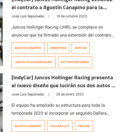
el contrato a Agustín Canapino para la
temporada 2024
Jose Luis Sepulveda
|
18 de octubre 2023
Juncos Hollinger Racing (JHR), se complace en
anunciar que ha firmado una extensión del contrato
con Agustín Canapino. De esta forma “El Titan”
AGUSTIN CANAPINO
ARGENTINA
INDYCAR
continuara conduciendo el auto N° 78 en la NTT
INDYCAR SERIES 2024. Brad Hollinger, copropietario
JUNCOS HOLLINGER RACING
NTT INDYCAR SERIES
de JHR, expresó su entusiasmo y afirmó: «Agustín
Canapino ha sido la sorpresa de la temporada para […]
[IndyCar] Juncos Hollinger Racing presenta
el nuevo diseño que lucirán sus dos autos en
la temporada 2023
Jose Luis Sepulveda
|
28 de enero 2023
El equipo ha ampliado su estructura para toda la
temporada 2023 al incorporar un segundo Dallara
Chevrolet en la máxima categoría de monopostos del
AGUSTIN CANAPINO
CALLUM ILLOT
INDYCAR
automovilismo norteamericano. El británico Callum