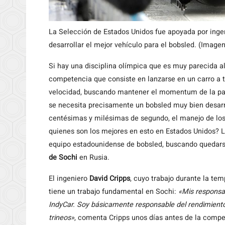
La Selección de Estados Unidos fue apoyada por inge
desarrollar el mejor vehículo para el bobsled. (Image
Si hay una disciplina olímpica que es muy parecida a
competencia que consiste en lanzarse en un carro a tr
velocidad, buscando mantener el momentum de la parti
se necesita precisamente un bobsled muy bien desarr
centésimas y milésimas de segundo, el manejo de los
quienes son los mejores en esto en Estados Unidos? Lo
equipo estadounidense de bobsled, buscando quedars
de Sochi
en Rusia.
El ingeniero
David Cripps
, cuyo trabajo durante la te
tiene un trabajo fundamental en Sochi:
«Mis responsab
IndyCar. Soy básicamente responsable del rendimiento, la
trineos»
, comenta Cripps unos días antes de la compe