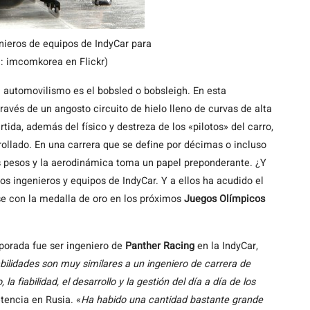
nieros de equipos de IndyCar para
n: imcomkorea en Flickr)
l automovilismo es el bobsled o bobsleigh. En esta
avés de un angosto circuito de hielo lleno de curvas de alta
da, además del físico y destreza de los «pilotos» del carro,
ollado. En una carrera que se define por décimas o incluso
 pesos y la aerodinámica toma un papel preponderante. ¿Y
s ingenieros y equipos de IndyCar. Y a ellos ha acudido el
e con la medalla de oro en los próximos
Juegos Olímpicos
mporada fue ser ingeniero de
Panther Racing
en la IndyCar,
ilidades son muy similares a un ingeniero de carrera de
 fiabilidad, el desarrollo y la gestión del día a día de los
tencia en Rusia. «
Ha habido una cantidad bastante grande