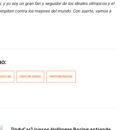
y yo soy un gran fan y seguidor de los ideales olímpicos y el
ompiten contra los mejores del mundo. Con suerte, vamos a
mo:
INDYCAR
INDYCAR SERIES
PANTHER RACING
[IndyCar] Juncos Hollinger Racing extiende