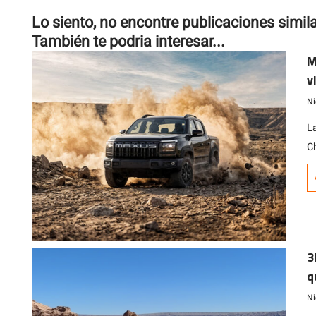
Lo siento, no encontre publicaciones simil
También te podria interesar...
M
v
Ni
L
Ch
2
ga
3
q
E
Ni