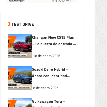
TEST DRIVE
Changan New CS15 Plus
– La puerta de entrada a
la familia Changan
18 de enero 2026
Suzuki Dzire Hybrid –
Ahora con identidad
propia y mayor
8 de enero 2026
rendimiento
Volkswagen Tera –