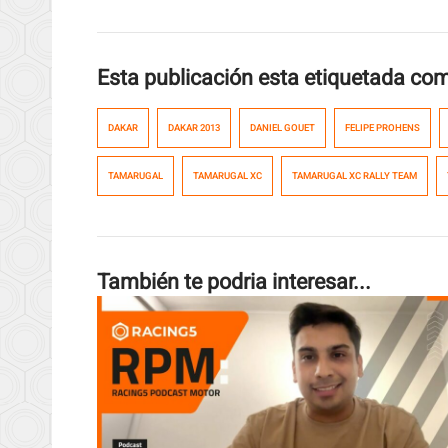
Esta publicación esta etiquetada co
DAKAR
DAKAR 2013
DANIEL GOUET
FELIPE PROHENS
TAMARUGAL
TAMARUGAL XC
TAMARUGAL XC RALLY TEAM
También te podria interesar...