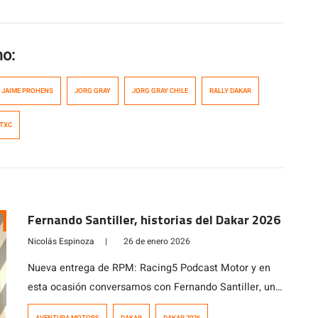
mo:
JAIME PROHENS
JORG GRAY
JORG GRAY CHILE
RALLY DAKAR
TXC
Fernando Santiller, historias del Dakar 2026
Nicolás Espinoza
|
26 de enero 2026
Nueva entrega de RPM: Racing5 Podcast Motor y en
esta ocasión conversamos con Fernando Santiller, un
apasionado de las motos y el motociclismo que