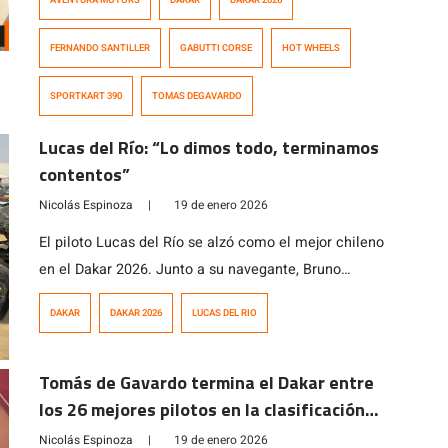
AVENTURA MOTORS
DAKAR
DAKAR 2026
además de trabajar como vendedor de motos, colabora
junto a Tomás de Gavardo en sus distintas actividades
FERNANDO SANTILLER
GABUTTI CORSE
HOT WHEELS
deportivas, lo que le llevó a desempeñarse como
asistente del piloto nacional en el […]
SPORTKART 390
TOMAS DEGAVARDO
Lucas del Río: “Lo dimos todo, terminamos
contentos”
Nicolás Espinoza
|
19 de enero 2026
El piloto Lucas del Río se alzó como el mejor chileno
en el Dakar 2026. Junto a su navegante, Bruno
Jacomy, culminó en la cuarta posición a 77 segundos
DAKAR
DAKAR 2026
LUCAS DEL RIO
del tercer lugar.
Tomás de Gavardo termina el Dakar entre
los 26 mejores pilotos en la clasificación
general
Nicolás Espinoza
|
19 de enero 2026