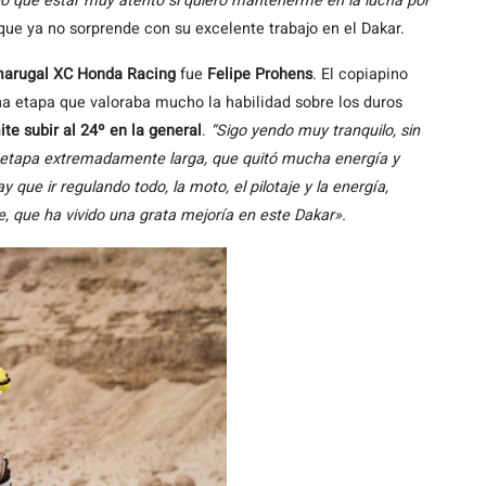
o que estar muy atento si quiero mantenerme en la lucha por
 que ya no sorprende con su excelente trabajo en el Dakar.
arugal XC Honda Racing
fue
Felipe Prohens
. El copiapino
a etapa que valoraba mucho la habilidad sobre los duros
ite subir al 24º en la general
.
“Sigo yendo muy tranquilo, sin
a etapa extremadamente larga, que quitó mucha energía y
que ir regulando todo, la moto, el pilotaje y la energía,
e, que ha vivido una grata mejoría en este Dakar».