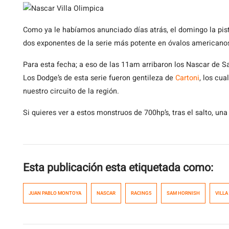
Como
ya le habíamos anunciado días atrás, el domingo la pista
dos exponentes de la serie más potente en óvalos americanos
Para esta fecha; a eso de las 11am arribaron los Nascar de 
Los Dodge’s de esta serie fueron gentileza de
Cartoni
, los cua
nuestro circuito de la región.
Si quieres ver a estos monstruos de 700hp’s, tras el salto, un
Esta publicación esta etiquetada como:
JUAN PABLO MONTOYA
NASCAR
RACING5
SAM HORNISH
VILLA