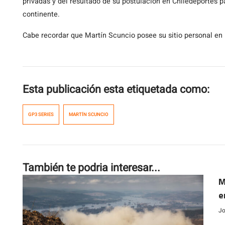
privadas y del resultado de su postulación en Chiledeportes pa
continente.
Cabe recordar que Martín Scuncio posee su sitio personal en
Esta publicación esta etiquetada como:
GP3 SERIES
MARTÍN SCUNCIO
También te podria interesar...
M
e
Jo