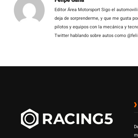
Felipe Gana
Editor Área Motorsport Sigo el automovil
deja de sorprenderme, y que me gusta por
pilotos y equipos con la mecánica y tecn
Twitter hablando sobre autos como @fel
D
m