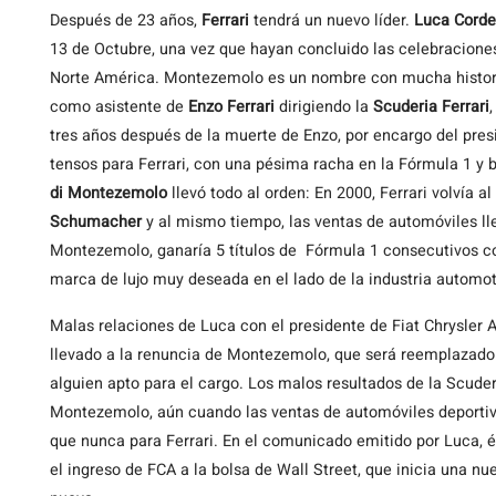
Después de 23 años,
Ferrari
tendrá un nuevo líder.
Luca Corde
13 de Octubre, una vez que hayan concluido las celebraciones 
Norte América. Montezemolo es un nombre con mucha historia
como asistente de
Enzo Ferrari
dirigiendo la
Scuderia Ferrari
tres años después de la muerte de Enzo, por encargo del pre
tensos para Ferrari, con una pésima racha en la Fórmula 1 y b
di Montezemolo
llevó todo al orden: En 2000, Ferrari volvía a
Schumacher
y al mismo tiempo, las ventas de automóviles lleg
Montezemolo, ganaría 5 títulos de Fórmula 1 consecutivos c
marca de lujo muy deseada en el lado de la industria automotr
Malas relaciones de Luca con el presidente de Fiat Chrysler
llevado a la renuncia de Montezemolo, que será reemplazado
alguien apto para el cargo. Los malos resultados de la Scuder
Montezemolo, aún cuando las ventas de automóviles deportiv
que nunca para Ferrari. En el comunicado emitido por Luca, él
el ingreso de FCA a la bolsa de Wall Street, que inicia una nu