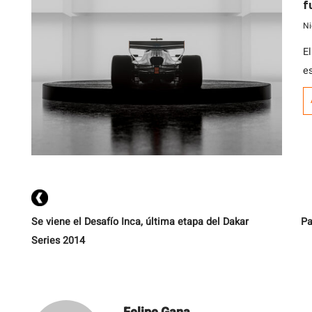
f
Ni
El
e
Se viene el Desafío Inca, última etapa del Dakar
Pa
Series 2014