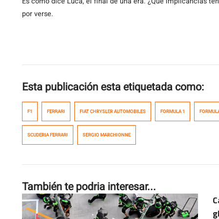
Es como dice Luca, el final de una era. ¿Qué implicancias tend
por verse.
Esta publicación esta etiquetada como:
F1
FERRARI
FIAT CHRYSLER AUTOMOBILES
FORMULA 1
FORMUL
SCUDERIA FERRARI
SERGIO MARCHIONNE
También te podria interesar...
C
g