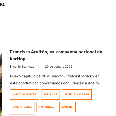
mo:
Francisca Aceitón, ex-campeona nacional de
karting
Nicolás Espinoza
|
20 de octubre 2025
Nuevo capítulo de RPM: Racing5 Podcast Motor y en
esta oportunidad conversamos con Francisca Aceitón,
ex-campeona nacional de karting quien también fuera
AVENTURA MOTORS
FORMULA 3
FRANCISCA ACEITON
piloto de Formula 3. Su historia vinculada al
motorsport y cómo hoy el karting se ha transformado
GABUTTI CORSE
HOT WHEELS
KARTING
en su «terapia» y momento de relajo y esparcimiento