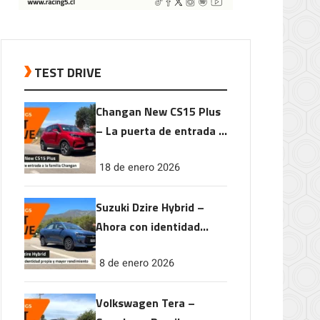
TEST DRIVE
Changan New CS15 Plus
– La puerta de entrada a
la familia Changan
18 de enero 2026
Suzuki Dzire Hybrid –
Ahora con identidad
propia y mayor
8 de enero 2026
rendimiento
Volkswagen Tera –