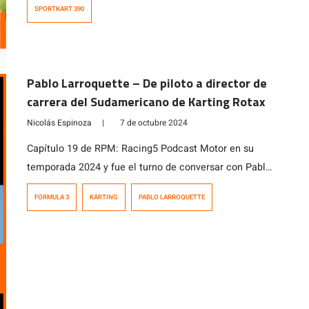
conversamos con la Fran en este programa […]
SPORTKART 390
Pablo Larroquette – De piloto a director de
carrera del Sudamericano de Karting Rotax
Nicolás Espinoza
|
7 de octubre 2024
Capítulo 19 de RPM: Racing5 Podcast Motor en su
temporada 2024 y fue el turno de conversar con Pablo
Larroquette, heredero de un apellido que es sinónimo
FORMULA 3
KARTING
PABLO LARROQUETTE
de automovilísmo en Chile y quien luego de correr en
karting y fórmulas en Chile y Argentina, hoy se
desempeña como director de carrera en el karting
nacional […]