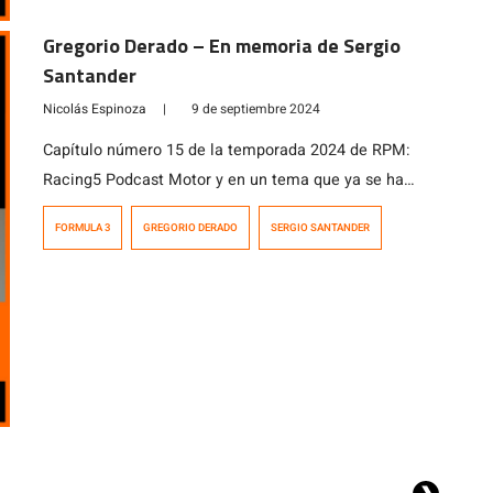
Gregorio Derado – En memoria de Sergio
Santander
Nicolás Espinoza
|
9 de septiembre 2024
Capítulo número 15 de la temporada 2024 de RPM:
Racing5 Podcast Motor y en un tema que ya se ha
vuelto una constante en este temporada, hablamos de
FORMULA 3
GREGORIO DERADO
SERGIO SANTANDER
la época dorada del automovilismo de pista en Chile
con la Fórmula 3 de fines de los años 80. Fue en esos
años, precisamente entre 1984 y […]